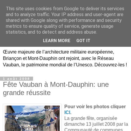
This site uses cookies from Google to deliver its services
Briançon, Mont-Dauphin,
and to analyze traffic. Your IP address and user-agent are
shared with Google along with performance and security
Vauban Unesco Hautes-
metrics to ensure quality of service, generate usage
statistics, and to detect and address abuse.
Alpes
LEARN MORE
GOT IT
Œuvre majeure de l’architecture militaire européenne,
Briançon et Mont-Dauphin ont rejoint, avec le Réseau
Vauban, le patrimoine mondial de l’Unesco. Découvrez-les !
1 août 2008
Fête Vauban à Mont-Dauphin: une
grande réussite
Pour voir les photos cliquer
ICI
.
La grande fête, organisée
dimanche 13 juillet 2008 par
la
Communauté de communes