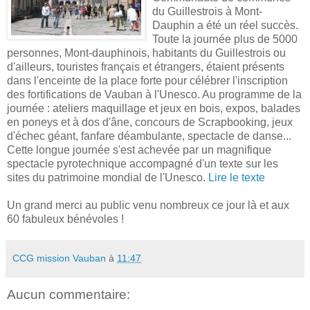
du Guillestrois
à Mont-
Dauphin a été un réel succès.
Toute
la journée plus de 5000
personnes, Mont-dauphinois
, habitants du Guillestrois ou
d
'
ailleurs, touristes français et étrangers, étaient présents
dans l
'
enceinte de la place forte pour célébrer l
'
inscription
des fortifications de Vauban à l
'
Unesco. Au programme de la
journée : ateliers maquillage et jeux en bois, expos, balades
en poneys et à dos d
'
âne, concours de Scrapbooking, jeux
d
'
échec géant, fanfare déambulante, spectacle de danse...
Cette longue journée s
'
est achevée par un magnifique
spectacle pyrotechnique accompagné d'un texte sur les
sites du patrimoine mondial de l'Unesco.
Lire le texte
Un grand merci au public venu nombreux ce jour là et aux
60 fabuleux bénévoles !
CCG mission Vauban
à
11:47
Aucun commentaire: