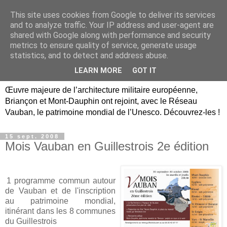
This site uses cookies from Google to deliver its services
Briançon, Mont-Dauphin,
and to analyze traffic. Your IP address and user-agent are
shared with Google along with performance and security
Vauban Unesco Hautes-
metrics to ensure quality of service, generate usage
statistics, and to detect and address abuse.
Alpes
LEARN MORE
GOT IT
Œuvre majeure de l’architecture militaire européenne,
Briançon et Mont-Dauphin ont rejoint, avec le Réseau
Vauban, le patrimoine mondial de l’Unesco. Découvrez-les !
15 sept. 2008
Mois Vauban en Guillestrois 2e édition
1 programme commun autour
de Vauban et de l'inscription
au patrimoine mondial,
itinérant dans les 8 communes
du Guillestrois