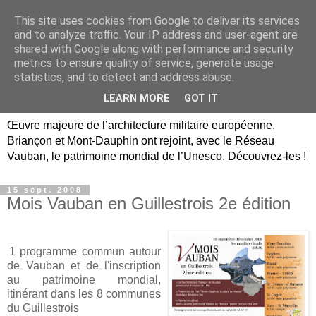
This site uses cookies from Google to deliver its services
Briançon, Mont-Dauphin,
and to analyze traffic. Your IP address and user-agent are
shared with Google along with performance and security
Vauban Unesco Hautes-
metrics to ensure quality of service, generate usage
statistics, and to detect and address abuse.
Alpes
LEARN MORE
GOT IT
Œuvre majeure de l’architecture militaire européenne,
Briançon et Mont-Dauphin ont rejoint, avec le Réseau
Vauban, le patrimoine mondial de l’Unesco. Découvrez-les !
15 sept. 2008
Mois Vauban en Guillestrois 2e édition
1 programme commun autour
de Vauban et de l'inscription
au patrimoine mondial,
itinérant dans les 8 communes
du Guillestrois