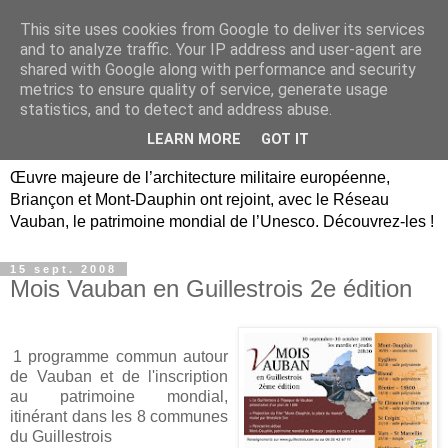
This site uses cookies from Google to deliver its services
Briançon, Mont-Dauphin,
and to analyze traffic. Your IP address and user-agent are
shared with Google along with performance and security
Vauban Unesco Hautes-
metrics to ensure quality of service, generate usage
statistics, and to detect and address abuse.
Alpes
LEARN MORE
GOT IT
Œuvre majeure de l’architecture militaire européenne,
Briançon et Mont-Dauphin ont rejoint, avec le Réseau
Vauban, le patrimoine mondial de l’Unesco. Découvrez-les !
15 sept. 2008
Mois Vauban en Guillestrois 2e édition
1 programme commun autour
de Vauban et de l'inscription
au patrimoine mondial,
itinérant dans les 8 communes
du Guillestrois