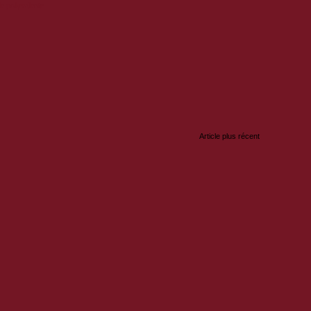
le polyvalente
:
Article plus récent