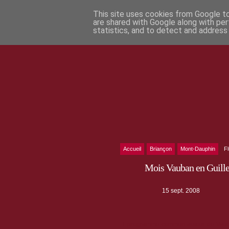
This site uses cookies from Google to 
are shared with Google along with per
statistics, and to detect and address
Accueil
Briançon
Mont-Dauphin
F
Mois Vauban en Guilles
15 sept. 2008
1 programme commun autour de Vauban