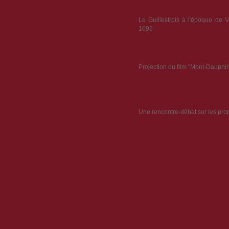
mondial, itinérant dans les 8 communes
Le Guillestrois à l'époque de 
1696
Grâce à ce magnifique plan aquarellé de 1
Vauban l'a connu!
Projection du film "Mont-Dauphi
Ce court métrage de 30 minutes sur 
complémentaires d'un habitant, d'un his
Une rencontre-débat sur les proje
Parmi les projets en cours, vous découvrirez les pre
Ce projet, porté par la Communauté de communes du
est également prévu.
Cette rencontre est aussi l'occasion pour vous de nou
> Le calendrier
Du 30 septembre au 30 octobre 2008, les mar
Mont-Dauphin: mardi 30/09, ancienne école
Eygliers: jeudi 2/10, salle polyvalente
Risoul: jeudi 9/10, salle polyvalente
Réotier: mardi 14/10, salle polyvalente à 19