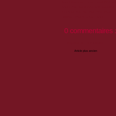
Saint-Clément-sur-Durance: jeudi 16/10, sal
Saint-Crépin: mardi 21/10, salle polyvalente
Vars Saint-Marcellin: jeudi 23/10, temple
Guillestre: jeudi 30 octobre, mairie
0 commentaires 
Enregistrer un commentaire
Article plus ancien