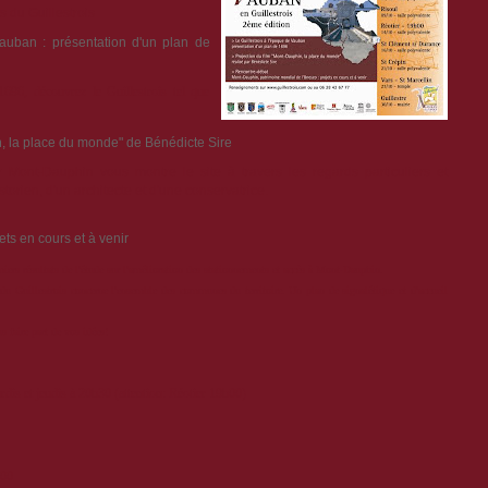
 du Guillestrois
Vauban : présentation d'un plan de
696, découvrez le Guillestrois tel que
n, la place du monde" de Bénédicte Sire
Mont-Dauphin vous montre le site à travers les regards particuliers et
torien, d'un architecte et d'une conservatrice.
ts en cours et à venir
miers résultats de l'étude sur l'amélioration des stationnements et accès à Mont-Dauphin.
 Guillestrois concerne l'ensemble des communes du territoire. Un plan de signalétique et d'accueil
s faire part de vos idées!
dis et jeudis à 20h30 (attention: Réotier 19h00)
h00