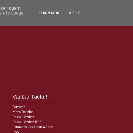
 user-agent
nerate usage
LEARN MORE
GOT IT
Vauban l'actu !
Briançon
Mont-Dauphin
Réseau Vauban
Réseau Vauban RSS
Patrimoine des Hautes-Alpes
RSS