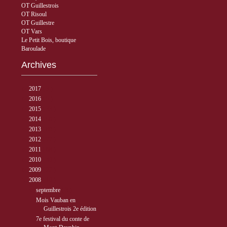
OT Guillestrois
OT Risoul
OT Guillestre
OT Vars
Le Petit Bois, boutique
Baroulade
Archives
►
2017
( 3 )
►
2016
( 5 )
►
2015
( 33 )
►
2014
( 56 )
►
2013
( 89 )
►
2012
( 77 )
►
2011
( 68 )
►
2010
( 40 )
►
2009
( 27 )
▼
2008
( 10 )
▼
septembre
( 3 )
Mois Vauban en
Guillestrois 2e édition
7e festival du conte de