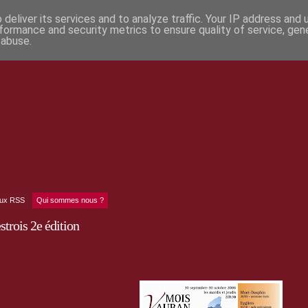
deliver its services and to analyze traffic. Your IP address and
formance and security metrics to ensure quality of service, ge
 abuse.
lux RSS
Qui sommes nous ?
trois 2e édition
 et de l'inscription au patrimoine