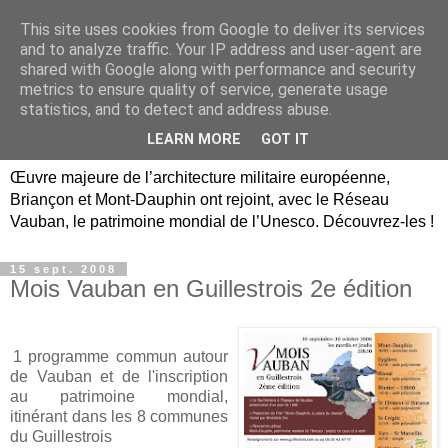
This site uses cookies from Google to deliver its services
Briançon, Mont-Dauphin,
and to analyze traffic. Your IP address and user-agent are
shared with Google along with performance and security
Vauban Unesco Hautes-
metrics to ensure quality of service, generate usage
statistics, and to detect and address abuse.
Alpes
LEARN MORE
GOT IT
Œuvre majeure de l’architecture militaire européenne,
Briançon et Mont-Dauphin ont rejoint, avec le Réseau
Vauban, le patrimoine mondial de l’Unesco. Découvrez-les !
15 sept. 2008
Mois Vauban en Guillestrois 2e édition
1 programme commun autour
de Vauban et de l'inscription
au patrimoine mondial,
itinérant dans les 8 communes
du Guillestrois