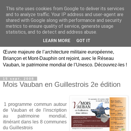
This site uses cookies from Google to deliver its services
Briançon, Mont-Dauphin,
and to analyze traffic. Your IP address and user-agent are
shared with Google along with performance and security
Vauban Unesco Hautes-
metrics to ensure quality of service, generate usage
statistics, and to detect and address abuse.
Alpes
LEARN MORE
GOT IT
Œuvre majeure de l’architecture militaire européenne,
Briançon et Mont-Dauphin ont rejoint, avec le Réseau
Vauban, le patrimoine mondial de l’Unesco. Découvrez-les !
15 sept. 2008
Mois Vauban en Guillestrois 2e édition
1 programme commun autour
de Vauban et de l'inscription
au patrimoine mondial,
itinérant dans les 8 communes
du Guillestrois