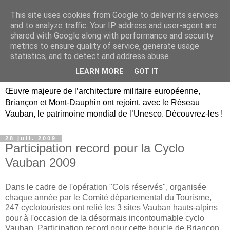
This site uses cookies from Google to deliver its services
Briançon, Mont-Dauphin,
and to analyze traffic. Your IP address and user-agent are
shared with Google along with performance and security
Vauban Unesco Hautes-
metrics to ensure quality of service, generate usage
statistics, and to detect and address abuse.
Alpes
LEARN MORE
GOT IT
Œuvre majeure de l’architecture militaire européenne,
Briançon et Mont-Dauphin ont rejoint, avec le Réseau
Vauban, le patrimoine mondial de l’Unesco. Découvrez-les !
28 juil. 2009
Participation record pour la Cyclo
Vauban 2009
Dans le cadre de l'opération "Cols réservés", organisée
chaque année par le Comité départemental du Tourisme,
247 cyclotouristes ont relié les 3 sites Vauban hauts-alpins
pour à l'occasion de la désormais incontournable cyclo
Vauban. Participation record pour cette boucle de Briançon