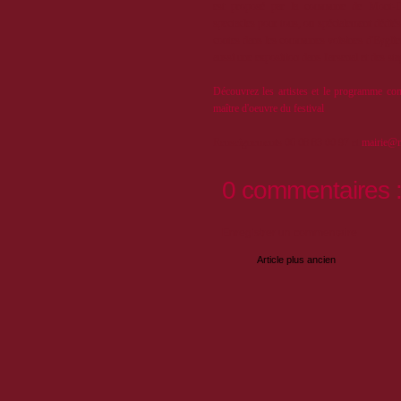
est proposé par la commune de Mont-D
spectacles pour tous, ou spécialement dédiés
contes dans les communes voisines d'Eyglier
aussi une exposition dans l'arsenal et des sta
Découvrez les artistes et le programme com
maître d'oeuvre du festival
Renseignements 06 08 83 00 97 et
mairie@m
0 commentaires 
Enregistrer un commentaire
Article plus ancien