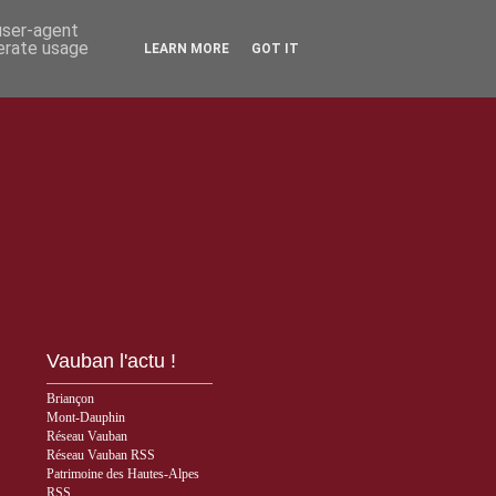
 user-agent
nerate usage
LEARN MORE
GOT IT
Vauban l'actu !
Briançon
Mont-Dauphin
Réseau Vauban
Réseau Vauban RSS
Patrimoine des Hautes-Alpes
RSS