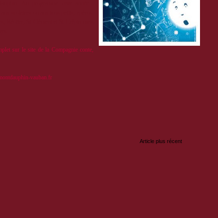
auphin. Au programme cette année :
 aux scolaires ou aux tous petits, apéros-
s, Réotier, St-Clément et St-Crépin mais
ges.
plet sur le site de la Compagnie conte,
ontdauphin-vauban.fr
:
Article plus récent