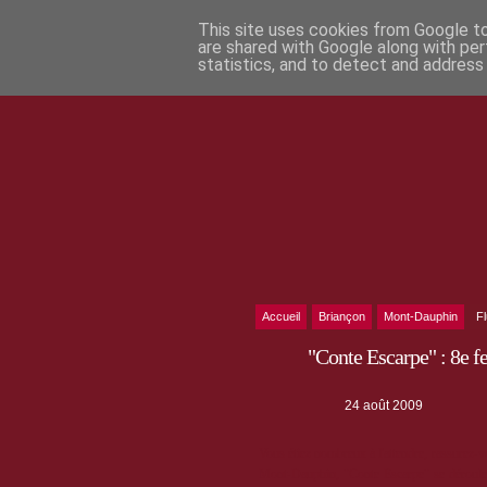
This site uses cookies from Google to 
are shared with Google along with per
statistics, and to detect and address
Accueil
Briançon
Mont-Dauphin
F
"Conte Escarpe" : 8e f
24 août 2009
Vous étiez nombreux à l'attendre, rassurez-v
Mont-Dauphin, "Conte Escarpe" se déroule