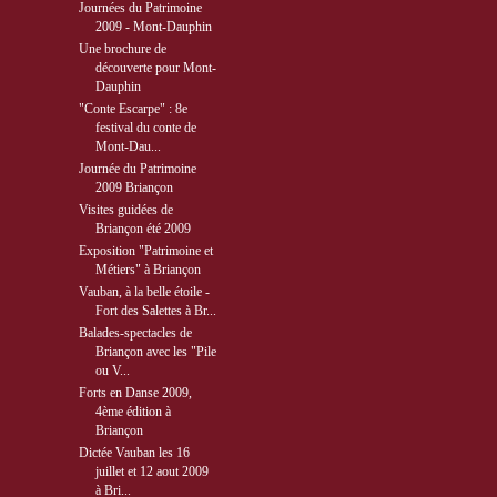
Journées du Patrimoine
2009 - Mont-Dauphin
Une brochure de
découverte pour Mont-
Dauphin
"Conte Escarpe" : 8e
festival du conte de
Mont-Dau...
Journée du Patrimoine
2009 Briançon
Visites guidées de
Briançon été 2009
Exposition "Patrimoine et
Métiers" à Briançon
Vauban, à la belle étoile -
Fort des Salettes à Br...
Balades-spectacles de
Briançon avec les "Pile
ou V...
Forts en Danse 2009,
4ème édition à
Briançon
Dictée Vauban les 16
juillet et 12 aout 2009
à Bri...