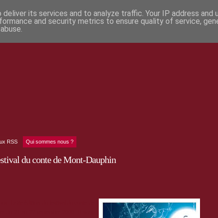
deliver its services and to analyze traffic. Your IP address and
formance and security metrics to ensure quality of service, ge
 abuse.
lux RSS
Qui sommes nous ?
estival du conte de Mont-Dauphin
ous. La 8e édition du festival du conte de
ra du 21 au 27 septembre 2009. Il vous