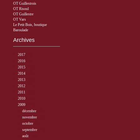
OT Guillestrois
OT Risoul
OT Guillestre
OT Vars
Le Petit Bois, boutique
Baroulade
Archives
►
2017
( 3 )
►
2016
( 5 )
►
2015
( 33 )
►
2014
( 56 )
►
2013
( 89 )
►
2012
( 77 )
►
2011
( 68 )
►
2010
( 40 )
▼
2009
( 27 )
►
décembre
( 2 )
►
novembre
( 3 )
►
octobre
( 1 )
►
septembre
( 2 )
▼
août
( 13 )