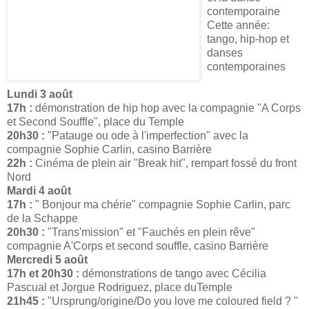
contemporaine
Cette année:
tango, hip-hop et
danses
contemporaines
Lundi 3 août
17h :
démonstration de hip hop avec la compagnie "A Corps
et Second Souffle", place du Temple
20h30 :
"Patauge ou ode à l'imperfection" avec la
compagnie Sophie Carlin, casino Barrière
22h :
Cinéma de plein air "Break hit", rempart fossé du front
Nord
Mardi 4 août
17h :
" Bonjour ma chérie" compagnie Sophie Carlin, parc
de la Schappe
20h30 :
"Trans'mission" et "Fauchés en plein rêve"
compagnie A'Corps et second souffle, casino Barrière
Mercredi 5 août
17h et 20h30 :
démonstrations de tango avec Cécilia
Pascual et Jorgue Rodriguez, place duTemple
21h45 :
"Ursprung/origine/Do you love me coloured field ? "