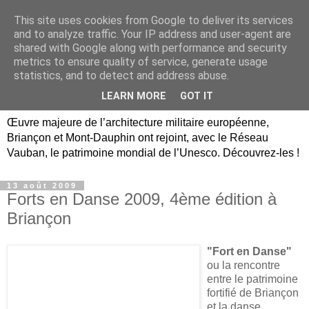
This site uses cookies from Google to deliver its services
Briançon, Mont-Dauphin,
and to analyze traffic. Your IP address and user-agent are
shared with Google along with performance and security
Vauban Unesco Hautes-
metrics to ensure quality of service, generate usage
statistics, and to detect and address abuse.
Alpes
LEARN MORE
GOT IT
Œuvre majeure de l’architecture militaire européenne,
Briançon et Mont-Dauphin ont rejoint, avec le Réseau
Vauban, le patrimoine mondial de l’Unesco. Découvrez-les !
13 août 2009
Forts en Danse 2009, 4ème édition à
Briançon
"Fort en Danse"
ou la rencontre
entre le patrimoine
fortifié de Briançon
et la danse