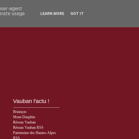
 user-agent
nerate usage
LEARN MORE
GOT IT
Vauban l'actu !
Briançon
Mont-Dauphin
Réseau Vauban
Réseau Vauban RSS
Patrimoine des Hautes-Alpes
RSS