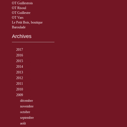
OT Guillestrois
OT Risoul
OT Guillestre
OT Vars
Le Petit Bois, boutique
Baroulade
Archives
►
2017
( 3 )
►
2016
( 5 )
►
2015
( 33 )
►
2014
( 56 )
►
2013
( 89 )
►
2012
( 77 )
►
2011
( 68 )
►
2010
( 40 )
▼
2009
( 27 )
►
décembre
( 2 )
►
novembre
( 3 )
►
octobre
( 1 )
►
septembre
( 2 )
▼
août
( 13 )