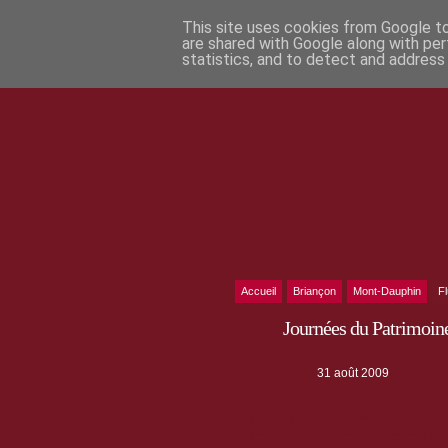
This site uses cookies from Google to 
are shared with Google along with per
statistics, and to detect and address
Accueil
Briançon
Mont-Dauphin
F
Journées du Patrimoin
31 août 2009
Pour ces journées du Patrimoine 2009 à Mon
votre rythme ! Un guide du Centre des monum