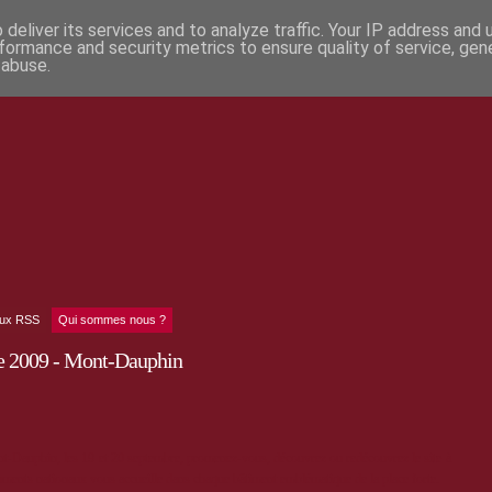
deliver its services and to analyze traffic. Your IP address and
formance and security metrics to ensure quality of service, ge
 abuse.
lux RSS
Qui sommes nous ?
e 2009 - Mont-Dauphin
t-Dauphin, les 19 et 20 septembre, promenez-vous, découvrez ou redécouvrez le site à
ents nationaux vous accueille dans chaque bâtiment emblématique de la place forte.