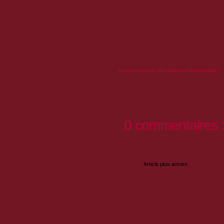
Sur ce principe de visite libre : fortificatio
L'exposition "Vauban, les sites majeurs", r
est également proposée dans l'arsenal.
Une
visite nocturne
ponctuera la journé
nationaux (porte de Briançon). Des lampions 
Cette visite nocturne vous est proposée à l'initiat
En savoir plus sur cette opération départementale.
Gratuité pour tous
Renseignements: Centre des monuments nati
0 commentaires 
Enregistrer un commentaire
Article plus ancien