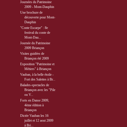
Journées du Patrimoine
2009 - Mont-Dauphin
Une brochure de
découverte pour Mont-
Dauphin
"Conte Escarpe" : 8e
festival du conte de
Mont-Dau...
Journée du Patrimoine
2009 Briançon
Visites guidées de
Briançon été 2009
Exposition "Patrimoine et
Métiers" à Briançon
Vauban, à la belle étoile -
Fort des Salettes à Br...
Balades-spectacles de
Briançon avec les "Pile
ou V...
Forts en Danse 2009,
4ème édition à
Briançon
Dictée Vauban les 16
juillet et 12 aout 2009
à Bri...