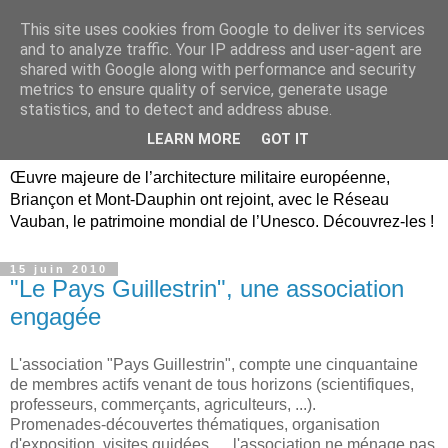
This site uses cookies from Google to deliver its services
Briançon, Mont-Dauphin,
and to analyze traffic. Your IP address and user-agent are
shared with Google along with performance and security
Vauban Unesco Hautes-
metrics to ensure quality of service, generate usage
statistics, and to detect and address abuse.
Alpes
LEARN MORE
GOT IT
Œuvre majeure de l’architecture militaire européenne,
Briançon et Mont-Dauphin ont rejoint, avec le Réseau
Vauban, le patrimoine mondial de l’Unesco. Découvrez-les !
15 juin 2010
"Le Pays Guillestrin", une association
engagée
L'association "Pays Guillestrin", compte une cinquantaine
de membres actifs venant de tous horizons (scientifiques,
professeurs, commerçants, agriculteurs, ...).
Promenades-découvertes thématiques, organisation
d'exposition, visites guidées, ... l'association ne ménage pas