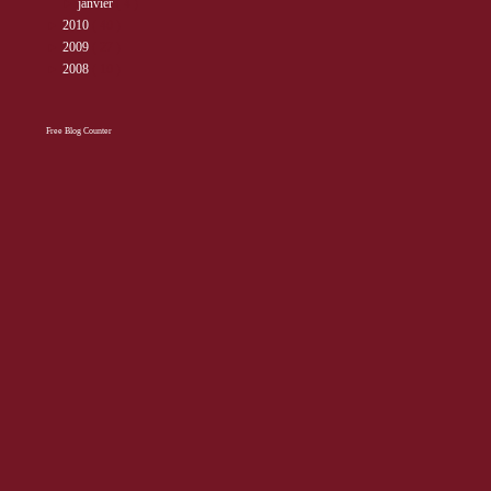
►
janvier
( 4 )
►
2010
( 40 )
►
2009
( 27 )
►
2008
( 10 )
Free Blog Counter