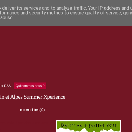
deliver its services and to analyze traffic. Your IP address and
formance and security metrics to ensure quality of service, ge
 abuse.
lux RSS
Qui sommes nous ?
n et Alpes Summer Xperience
commentaires ( 0 )
us invite à participer à une aventure
s.