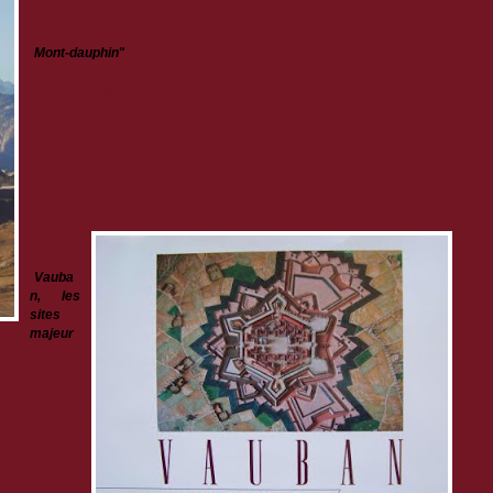
"
Mont-dauphin
"
: Livre de poche indispensable pour une découverte
de l’histoire de la place forte, comprendre son architecture et l’usage
de ses bâtiments (prix : 5€)
"
Vauba
n, les
sites
majeur
ant toutes les
ntés dans un
e mettant en
ons en matière