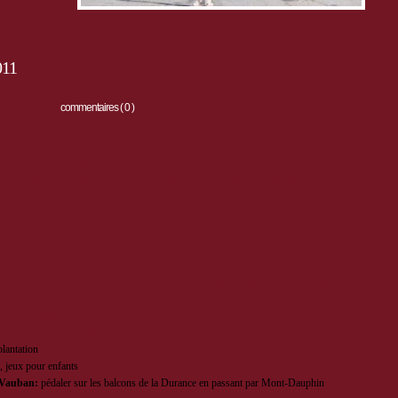
011
commentaires ( 0 )
 juin si mauvais temps)
TT
, passant par Mont-Dauphin, de l'association Véloroc. plus d'information sur
u public de 15h à 18h
ed de Mont-Dauphin (17ème étape Gap-Pinerolo)
d'Isabelle Mazuel. Un festival original dédié à la danse verticale, en résonance avec
ifié de Mont-Dauphin - Au programme : voltige poétique en plein air, chorégraphies sur
petite Compagnie "ce qui nous lie" (dans les remparts), 21h30 Albane Lagrange
ie Cirko Vertigo21h30 Compagnie 9.81
lantation
 jeux pour enfants
l Vauban:
pédaler sur les balcons de la Durance en passant par Mont-Dauphin