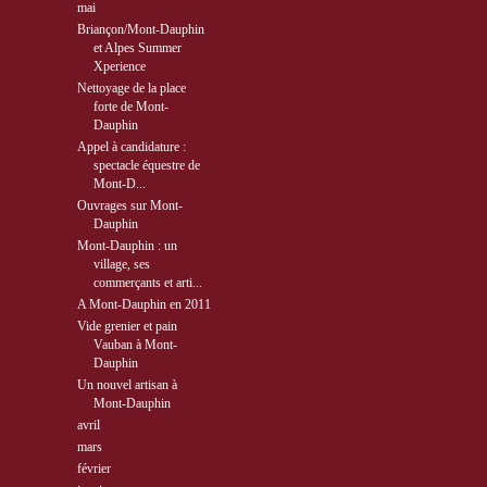
▼
mai
( 8 )
Briançon/Mont-Dauphin
et Alpes Summer
Xperience
Nettoyage de la place
forte de Mont-
Dauphin
Appel à candidature :
spectacle équestre de
Mont-D...
Ouvrages sur Mont-
Dauphin
Mont-Dauphin : un
village, ses
commerçants et arti...
A Mont-Dauphin en 2011
Vide grenier et pain
Vauban à Mont-
Dauphin
Un nouvel artisan à
Mont-Dauphin
►
avril
( 4 )
►
mars
( 4 )
►
février
( 3 )