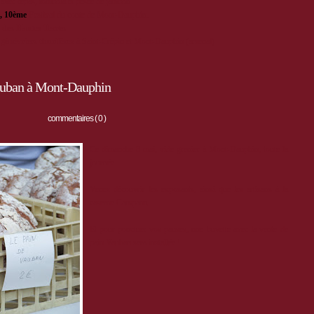
s avec repas, tombola et pesée de jambon
, 10ème
Festival du conte de Mont-Dauphin.
 des Hautes Terres
s
génévriers thurifères
à Saint-Crépin et Mont-Dauphin (arsenal)
Vauban à Mont-Dauphin
commentaires ( 0 )
Ce dimanche 8 mai, vide grenier à Mont-Dauphin, toute la
journée.
Venez découvrir les exposants, ainsi que les artisans à la
caserne Campana.
Et pour ponctuer vos pauses, une buvette avec la vente de
pain Vauban sera installée !