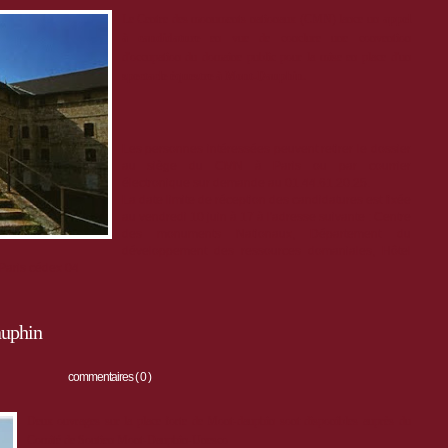
Le Centre des monuments nationaux (CMN) lance un
appel
à candidature
en vue de conclure une convention
d'occupation du domaine public pour la mise en place d'un
spectacle équestre à Mont-Dauphin.
Les personnes intéressées peuvent retirer le dossier
au siège du CMN à Paris ou par courrier
électronique sur demande au 01.44.61.20.25.
La date limite de réception des candidatures est fixée
au vendredi 10 juin à 17 à l'adresse suivante : Centre
des monuments Nationaux, Département du
développement des ressources domaniales, Hôtel
 Paris cédex 04
auphin
commentaires ( 0 )
Deux ouvrages sur la place forte de Mont-dauphin sont disponibles auprès du
Comité de Soutien Mont-Dauphin-Unesco