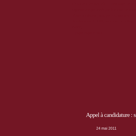
Ce samedi 28 mai 2011 : nettoyage de la 
organisé chaque année par le comité de so
Venez nombreux participer à ce moment à la fo
Rendez-vous à 9h00, au coeur du village, 
mairie).
+ pique-nique à midi
Appel à candidature : 
24 mai 2011