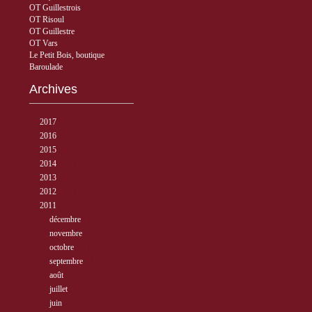
OT Guillestrois
OT Risoul
OT Guillestre
OT Vars
Le Petit Bois, boutique
Baroulade
Archives
►
2017
( 3 )
►
2016
( 5 )
►
2015
( 33 )
►
2014
( 56 )
►
2013
( 89 )
►
2012
( 77 )
▼
2011
( 68 )
►
décembre
( 6 )
►
novembre
( 3 )
►
octobre
( 3 )
►
septembre
( 10 )
►
août
( 5 )
►
juillet
( 9 )
►
juin
( 9 )