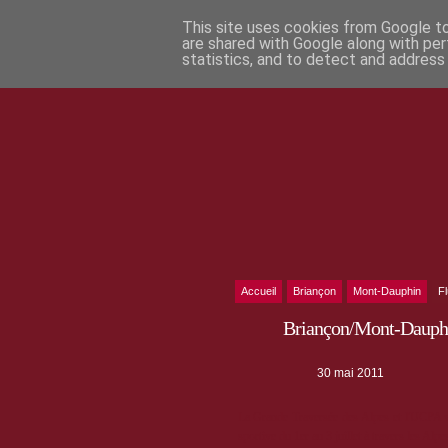
This site uses cookies from Google to 
are shared with Google along with per
statistics, and to detect and address
Accueil
Briançon
Mont-Dauphin
F
Briançon/Mont-Dauphi
30 mai 2011
La Grande Traversée des Alpes et l'UCPA vo
sportive du 1er au 3 juillet à travers les Alpe