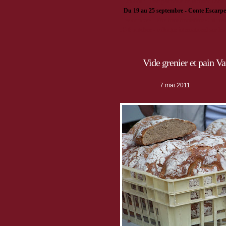
· ·
28 août
- Fête patronale de la Saint-Loui
·
Du 19 au 25 septembre - Conte Escarpe
.
1er octobre
– Fête transfrontalière
Cultura
.
5-8 octobre
- colloque international sur le
Vide grenier et pain 
7 mai 2011