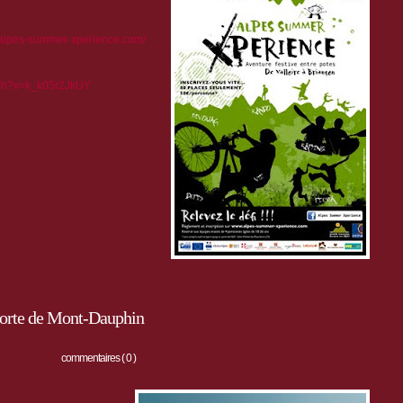
.alpes-summer-xperience.com/
tch?v=k_k05r2JkUY
 forte de Mont-Dauphin
commentaires ( 0 )