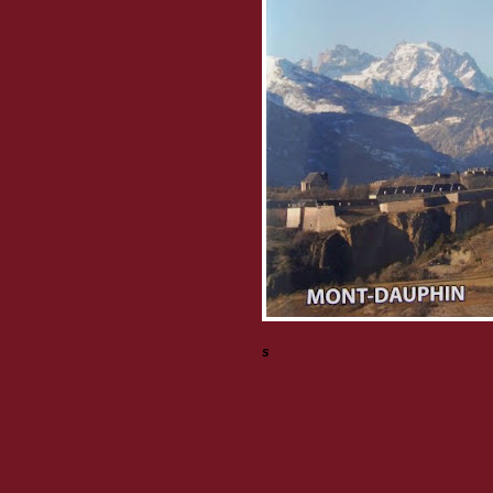
s
" :
14 sites français sélectionnés, illustr
facettes de l’art de Vauban, prése
magnifique ouvrage photographiqu
valeur leurs spécificités et innovati
d’architecture militaire. (Prix : 25 €)