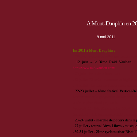
A Mont-Dauphin en 2
9 mai 2011
En 2011 à Mont-Dauphin :
·
28 mai
– journée de nettoyage (remise au 4
·
12 juin
– le
3ème Raid Vauban
V
http://www.raid-vauban.com/
·
25 juin
- Feux de la Saint Jean
.
15 juillet-21 août
- ouverture de l'église a
.
20 juillet
- Le Tour de France passe au pi
·
22-23 juillet - 6ème festival Vertical'été
l'architecture et la géographie du site fort
corde, trapèze, élastique, perche.
Vendredi 22 - 18h: déambulation, 20h30 La 
Samedi 23 – 18h bal dansé, 20h30 Compagn
·
23-24 juillet
-
marché de potiers
dans la p
. 27 juillet -
festival
Aires Libres
- musique,
. 30-31 juillet - 2ème cyclotouriste Risou