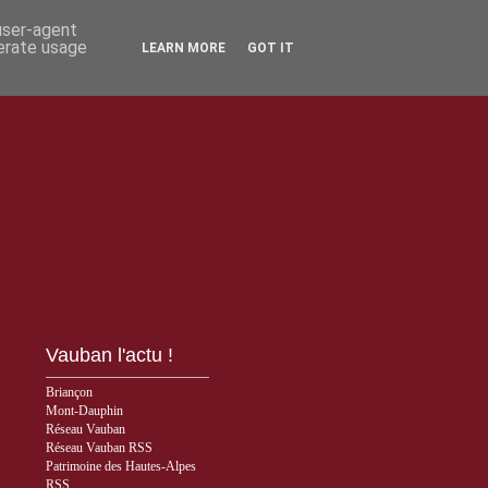
 user-agent
nerate usage
LEARN MORE
GOT IT
Vauban l'actu !
Briançon
Mont-Dauphin
Réseau Vauban
Réseau Vauban RSS
Patrimoine des Hautes-Alpes
RSS