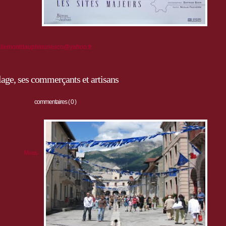
itemontdauphinunesco@yahoo.fr
age, ses commerçants et artisans
commentaires ( 0 )
cations Vauban.
 toujours vivant
r le plan :
Mont-
, entrée porte de