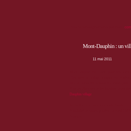
Plus de renseignements par mail :
com
Mont-Dauphin : un vill
11 mai 2011
Mont-Dauphin est connu pour ses fortifi
C'est aussi un village, imaginé par Vauban,
avec de nombreux artisans et commerçants.
Pour les découvrir et les localiser, consulte
Dauphin village
Accès libre à la place forte toute l'année.
Possibilité de visites guidées : accueil CMN
Briançon