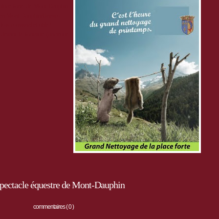
place forte de Mont-Dauphin
utien Mont-Dauphin/Unesco.
is convivial et utile !
devant la fontaine (ancienne
spectacle équestre de Mont-Dauphin
commentaires ( 0 )