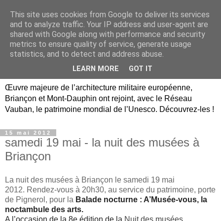
This site uses cookies from Google to deliver its services
Briançon, Mont-Dauphin,
and to analyze traffic. Your IP address and user-agent are
shared with Google along with performance and security
Vauban Unesco Hautes-
metrics to ensure quality of service, generate usage
statistics, and to detect and address abuse.
Alpes
LEARN MORE
GOT IT
Œuvre majeure de l’architecture militaire européenne,
Briançon et Mont-Dauphin ont rejoint, avec le Réseau
Vauban, le patrimoine mondial de l’Unesco. Découvrez-les !
15 mai 2012
samedi 19 mai - la nuit des musées à
Briançon
La nuit des musées à Briançon le samedi 19 mai
2012. Rendez-vous à 20h30, au service du patrimoine, porte
de Pignerol, pour la
Balade nocturne : A’Musée-vous, la
noctambule des arts.
A l’occasion de la 8e édition de la
Nuit des musées
,