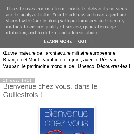
This site uses cookies from Google to deliver its services
Briançon, Mont-Dauphin,
and to analyze traffic. Your IP address and user-agent are
shared with Google along with performance and security
Vauban Unesco Hautes-
metrics to ensure quality of service, generate usage
statistics, and to detect and address abuse.
Alpes
LEARN MORE
GOT IT
Œuvre majeure de l’architecture militaire européenne,
Briançon et Mont-Dauphin ont rejoint, avec le Réseau
Vauban, le patrimoine mondial de l’Unesco. Découvrez-les !
22 oct. 2012
Bienvenue chez vous, dans le
Guillestrois !