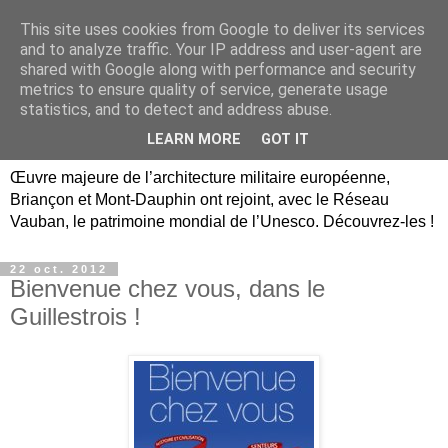
This site uses cookies from Google to deliver its services
Briançon, Mont-Dauphin,
and to analyze traffic. Your IP address and user-agent are
shared with Google along with performance and security
Vauban Unesco Hautes-
metrics to ensure quality of service, generate usage
statistics, and to detect and address abuse.
Alpes
LEARN MORE
GOT IT
Œuvre majeure de l’architecture militaire européenne,
Briançon et Mont-Dauphin ont rejoint, avec le Réseau
Vauban, le patrimoine mondial de l’Unesco. Découvrez-les !
22 oct. 2012
Bienvenue chez vous, dans le
Guillestrois !