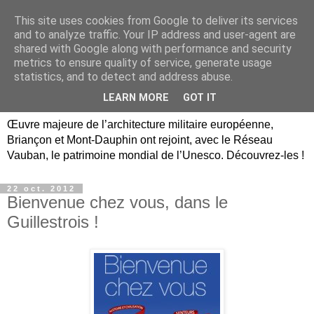
This site uses cookies from Google to deliver its services
Briançon, Mont-Dauphin,
and to analyze traffic. Your IP address and user-agent are
shared with Google along with performance and security
Vauban Unesco Hautes-
metrics to ensure quality of service, generate usage
statistics, and to detect and address abuse.
Alpes
LEARN MORE
GOT IT
Œuvre majeure de l’architecture militaire européenne,
Briançon et Mont-Dauphin ont rejoint, avec le Réseau
Vauban, le patrimoine mondial de l’Unesco. Découvrez-les !
22 oct. 2012
Bienvenue chez vous, dans le
Guillestrois !