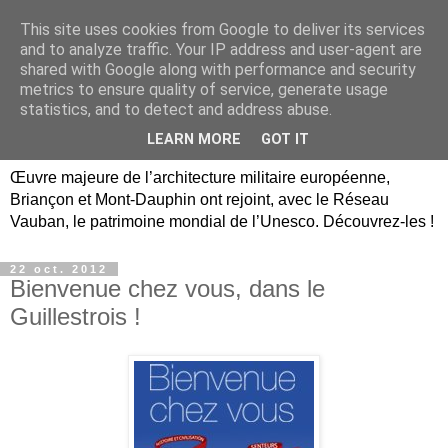
This site uses cookies from Google to deliver its services
Briançon, Mont-Dauphin,
and to analyze traffic. Your IP address and user-agent are
shared with Google along with performance and security
Vauban Unesco Hautes-
metrics to ensure quality of service, generate usage
statistics, and to detect and address abuse.
Alpes
LEARN MORE
GOT IT
Œuvre majeure de l’architecture militaire européenne,
Briançon et Mont-Dauphin ont rejoint, avec le Réseau
Vauban, le patrimoine mondial de l’Unesco. Découvrez-les !
22 oct. 2012
Bienvenue chez vous, dans le
Guillestrois !