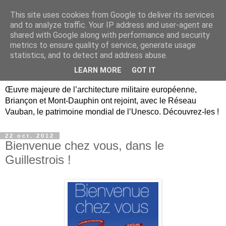
This site uses cookies from Google to deliver its services
Briançon, Mont-Dauphin,
and to analyze traffic. Your IP address and user-agent are
shared with Google along with performance and security
Vauban Unesco Hautes-
metrics to ensure quality of service, generate usage
statistics, and to detect and address abuse.
Alpes
LEARN MORE
GOT IT
Œuvre majeure de l’architecture militaire européenne,
Briançon et Mont-Dauphin ont rejoint, avec le Réseau
Vauban, le patrimoine mondial de l’Unesco. Découvrez-les !
22 oct. 2012
Bienvenue chez vous, dans le
Guillestrois !