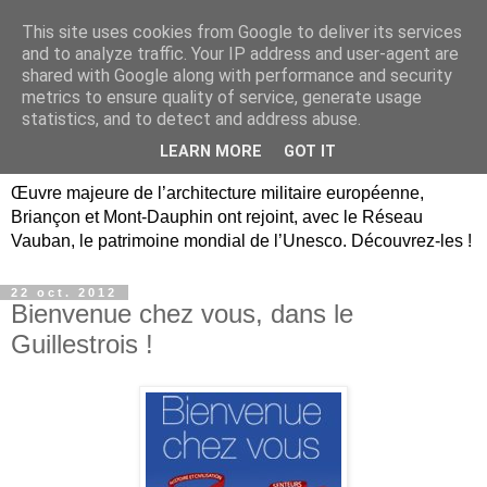
This site uses cookies from Google to deliver its services
Briançon, Mont-Dauphin,
and to analyze traffic. Your IP address and user-agent are
shared with Google along with performance and security
Vauban Unesco Hautes-
metrics to ensure quality of service, generate usage
statistics, and to detect and address abuse.
Alpes
LEARN MORE
GOT IT
Œuvre majeure de l’architecture militaire européenne,
Briançon et Mont-Dauphin ont rejoint, avec le Réseau
Vauban, le patrimoine mondial de l’Unesco. Découvrez-les !
22 oct. 2012
Bienvenue chez vous, dans le
Guillestrois !