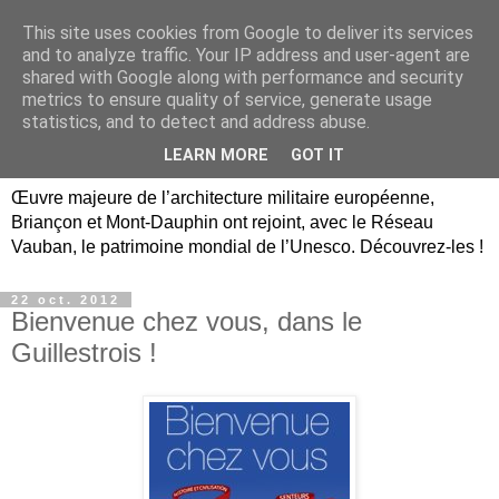
This site uses cookies from Google to deliver its services
Briançon, Mont-Dauphin,
and to analyze traffic. Your IP address and user-agent are
shared with Google along with performance and security
Vauban Unesco Hautes-
metrics to ensure quality of service, generate usage
statistics, and to detect and address abuse.
Alpes
LEARN MORE
GOT IT
Œuvre majeure de l’architecture militaire européenne,
Briançon et Mont-Dauphin ont rejoint, avec le Réseau
Vauban, le patrimoine mondial de l’Unesco. Découvrez-les !
22 oct. 2012
Bienvenue chez vous, dans le
Guillestrois !