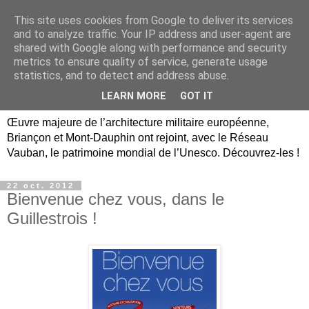
This site uses cookies from Google to deliver its services
Briançon, Mont-Dauphin,
and to analyze traffic. Your IP address and user-agent are
shared with Google along with performance and security
Vauban Unesco Hautes-
metrics to ensure quality of service, generate usage
statistics, and to detect and address abuse.
Alpes
LEARN MORE
GOT IT
Œuvre majeure de l’architecture militaire européenne,
Briançon et Mont-Dauphin ont rejoint, avec le Réseau
Vauban, le patrimoine mondial de l’Unesco. Découvrez-les !
22 oct. 2012
Bienvenue chez vous, dans le
Guillestrois !