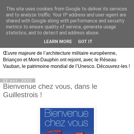
This site uses cookies from Google to deliver its services
Briançon, Mont-Dauphin,
and to analyze traffic. Your IP address and user-agent are
shared with Google along with performance and security
Vauban Unesco Hautes-
metrics to ensure quality of service, generate usage
statistics, and to detect and address abuse.
Alpes
LEARN MORE
GOT IT
Œuvre majeure de l’architecture militaire européenne,
Briançon et Mont-Dauphin ont rejoint, avec le Réseau
Vauban, le patrimoine mondial de l’Unesco. Découvrez-les !
22 oct. 2012
Bienvenue chez vous, dans le
Guillestrois !