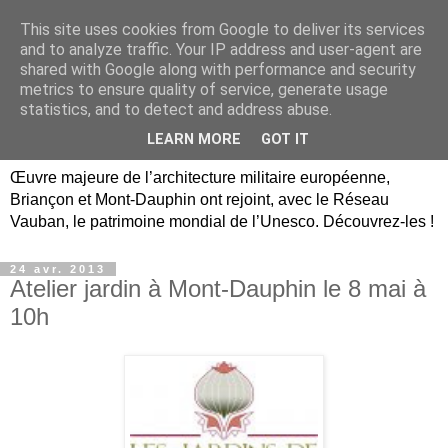
This site uses cookies from Google to deliver its services
Briançon, Mont-Dauphin,
and to analyze traffic. Your IP address and user-agent are
shared with Google along with performance and security
Vauban Unesco Hautes-
metrics to ensure quality of service, generate usage
statistics, and to detect and address abuse.
Alpes
LEARN MORE
GOT IT
Œuvre majeure de l’architecture militaire européenne,
Briançon et Mont-Dauphin ont rejoint, avec le Réseau
Vauban, le patrimoine mondial de l’Unesco. Découvrez-les !
24 avr. 2013
Atelier jardin à Mont-Dauphin le 8 mai à
10h