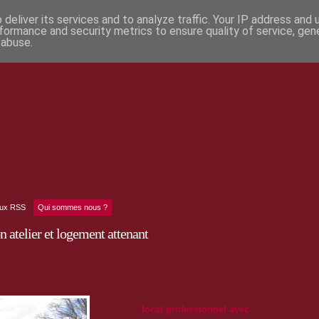
deliver its services and to analyze traffic. Your IP address and
formance and security metrics to ensure quality of service, ge
 abuse.
lux RSS
Qui sommes nous ?
 atelier et logement attenant
La
Commune de Mont-Dauphin loue à
l’année un
local professionnel avec