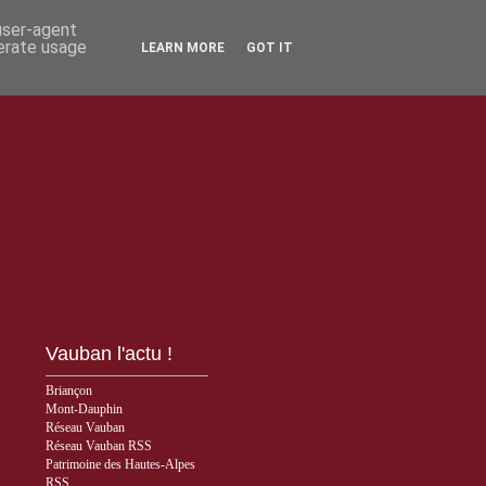
 user-agent
nerate usage
LEARN MORE
GOT IT
Vauban l'actu !
Briançon
Mont-Dauphin
Réseau Vauban
Réseau Vauban RSS
Patrimoine des Hautes-Alpes
RSS