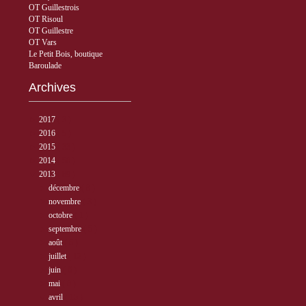
OT Guillestrois
OT Risoul
OT Guillestre
OT Vars
Le Petit Bois, boutique
Baroulade
Archives
►
2017
( 3 )
►
2016
( 5 )
►
2015
( 33 )
►
2014
( 56 )
▼
2013
( 89 )
►
décembre
( 8 )
►
novembre
( 3 )
►
octobre
( 1 )
►
septembre
( 5 )
►
août
( 6 )
►
juillet
( 12 )
►
juin
( 6 )
►
mai
( 8 )
▼
avril
( 15 )