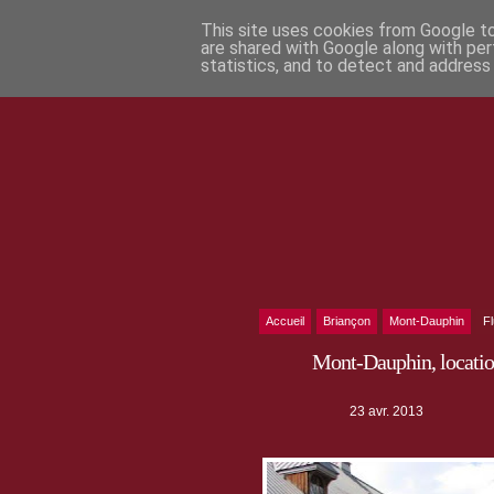
This site uses cookies from Google to 
are shared with Google along with per
statistics, and to detect and address
Accueil
Briançon
Mont-Dauphin
F
Mont-Dauphin, location
23 avr. 2013