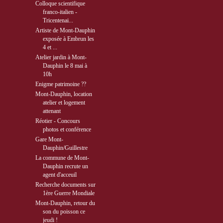
Colloque scientifique
franco-italien -
Tricentenai...
Artiste de Mont-Dauphin
exposée à Embrun les
4 et ...
Atelier jardin à Mont-
Dauphin le 8 mai à
10h
Enigme patrimoine ??
Mont-Dauphin, location
atelier et logement
attenant
Réotier - Concours
photos et conférence
Gare Mont-
Dauphin/Guillestre
La commune de Mont-
Dauphin recrute un
agent d'acceuil
Recherche documents sur
1ère Guerre Mondiale
Mont-Dauphin, retour du
son du poisson ce
jeudi !