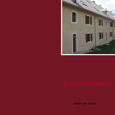
S
statut
d'artisan, artiste
, auto-entre
Ouverture à l'année souhaitée.
0 commentaires 
Enregistrer un commentaire
Article plus ancien