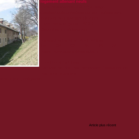
logement attenant neufs
.
Local professionnel (50 m²) à usage
d’atelier/boutique/artisan ou prof. libérale avec
logement neuf attenant (102 m²).
Loyer mensuel global = 810 €.
Disponible immédiatement.
Renseignements et candidatures :
Tél. 04 92 45 18 34
-
mairie.montdauphin@wanadoo.fr
Conditions requises :
L'activité ne doit
pas
nécessiter l'utilisation de
machines bruyantes
,
preneur
(etc.) obligatoire,
:
Article plus récent