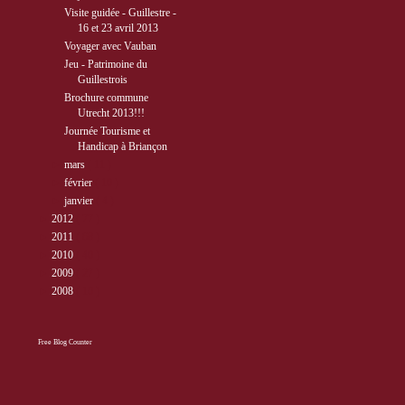
Visite guidée - Guillestre -
16 et 23 avril 2013
Voyager avec Vauban
Jeu - Patrimoine du
Guillestrois
Brochure commune
Utrecht 2013!!!
Journée Tourisme et
Handicap à Briançon
►
mars
( 11 )
►
février
( 10 )
►
janvier
( 4 )
►
2012
( 77 )
►
2011
( 68 )
►
2010
( 40 )
►
2009
( 27 )
►
2008
( 10 )
Free Blog Counter