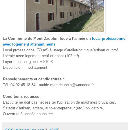
La
Commune de Mont-Dauphin loue à l’année un
local professionnel
avec logement attenant neufs
.
Local professionnel (50 m²) à usage d’atelier/boutique/artisan ou prof.
libérale avec logement neuf attenant (102 m²).
Loyer mensuel global = 810 €.
Disponible immédiatement.
Renseignements et candidatures :
Tél. 04 92 45 18 34
-
mairie.montdauphin@wanadoo.fr
Conditions requises :
L'activité ne doit
pas
nécessiter l'utilisation de machines bruyantes
,
S
statut
d'artisan, artiste
, auto-entrepreneur
(etc.) obligatoire,
Ouverture à l'année souhaitée.
CCG mission Vauban
à
10:05