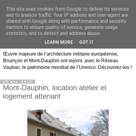
This site uses cookies from Google to deliver its services
Briançon, Mont-Dauphin,
and to analyze traffic. Your IP address and user-agent are
shared with Google along with performance and security
Vauban Unesco Hautes-
metrics to ensure quality of service, generate usage
statistics, and to detect and address abuse.
Alpes
LEARN MORE
GOT IT
Œuvre majeure de l’architecture militaire européenne,
Briançon et Mont-Dauphin ont rejoint, avec le Réseau
Vauban, le patrimoine mondial de l’Unesco. Découvrez-les !
23 avr. 2013
Mont-Dauphin, location atelier et
logement attenant