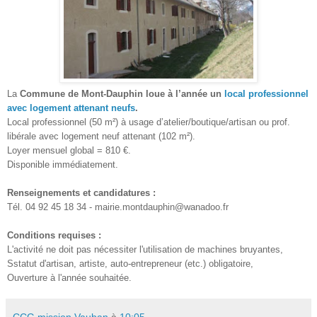
La
Commune de Mont-Dauphin loue à l’année un
local professionnel
avec logement attenant neufs
.
Local professionnel (50 m²) à usage d’atelier/boutique/artisan ou prof.
libérale avec logement neuf attenant (102 m²).
Loyer mensuel global = 810 €.
Disponible immédiatement.
Renseignements et candidatures :
Tél. 04 92 45 18 34
-
mairie.montdauphin@wanadoo.fr
Conditions requises :
L'activité ne doit
pas
nécessiter l'utilisation de machines bruyantes
,
S
statut
d'artisan, artiste
, auto-entrepreneur
(etc.) obligatoire,
Ouverture à l'année souhaitée.
CCG mission Vauban
à
10:05