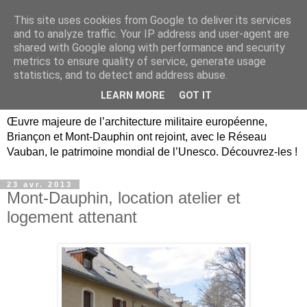
This site uses cookies from Google to deliver its services
Briançon, Mont-Dauphin,
and to analyze traffic. Your IP address and user-agent are
shared with Google along with performance and security
Vauban Unesco Hautes-
metrics to ensure quality of service, generate usage
statistics, and to detect and address abuse.
Alpes
LEARN MORE
GOT IT
Œuvre majeure de l’architecture militaire européenne,
Briançon et Mont-Dauphin ont rejoint, avec le Réseau
Vauban, le patrimoine mondial de l’Unesco. Découvrez-les !
23 avr. 2013
Mont-Dauphin, location atelier et
logement attenant