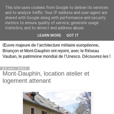
This site uses cookies from Google to deliver its services
Briançon, Mont-Dauphin,
and to analyze traffic. Your IP address and user-agent are
shared with Google along with performance and security
Vauban Unesco Hautes-
metrics to ensure quality of service, generate usage
statistics, and to detect and address abuse.
Alpes
LEARN MORE
GOT IT
Œuvre majeure de l’architecture militaire européenne,
Briançon et Mont-Dauphin ont rejoint, avec le Réseau
Vauban, le patrimoine mondial de l’Unesco. Découvrez-les !
23 avr. 2013
Mont-Dauphin, location atelier et
logement attenant