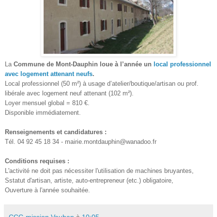
La
Commune de Mont-Dauphin loue à l’année un
local professionnel
avec logement attenant neufs
.
Local professionnel (50 m²) à usage d’atelier/boutique/artisan ou prof.
libérale avec logement neuf attenant (102 m²).
Loyer mensuel global = 810 €.
Disponible immédiatement.
Renseignements et candidatures :
Tél. 04 92 45 18 34
-
mairie.montdauphin@wanadoo.fr
Conditions requises :
L'activité ne doit
pas
nécessiter l'utilisation de machines bruyantes
,
S
statut
d'artisan, artiste
, auto-entrepreneur
(etc.) obligatoire,
Ouverture à l'année souhaitée.
CCG mission Vauban
à
10:05