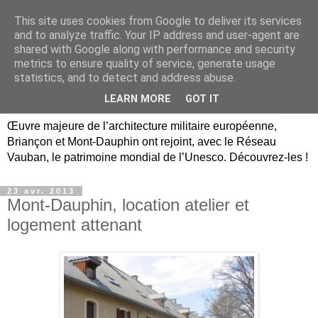
This site uses cookies from Google to deliver its services
Briançon, Mont-Dauphin,
and to analyze traffic. Your IP address and user-agent are
shared with Google along with performance and security
Vauban Unesco Hautes-
metrics to ensure quality of service, generate usage
statistics, and to detect and address abuse.
Alpes
LEARN MORE
GOT IT
Œuvre majeure de l’architecture militaire européenne,
Briançon et Mont-Dauphin ont rejoint, avec le Réseau
Vauban, le patrimoine mondial de l’Unesco. Découvrez-les !
23 avr. 2013
Mont-Dauphin, location atelier et
logement attenant