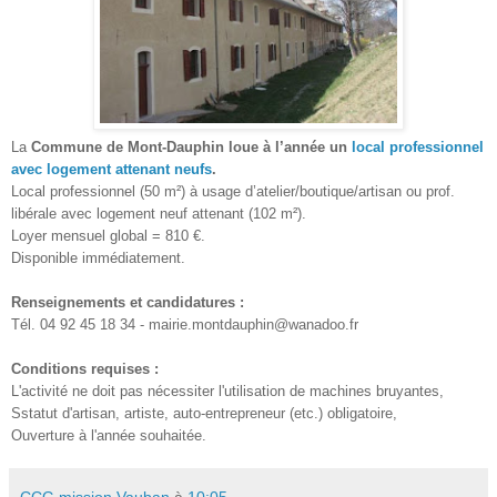
La
Commune de Mont-Dauphin loue à l’année un
local professionnel
avec logement attenant neufs
.
Local professionnel (50 m²) à usage d’atelier/boutique/artisan ou prof.
libérale avec logement neuf attenant (102 m²).
Loyer mensuel global = 810 €.
Disponible immédiatement.
Renseignements et candidatures :
Tél. 04 92 45 18 34
-
mairie.montdauphin@wanadoo.fr
Conditions requises :
L'activité ne doit
pas
nécessiter l'utilisation de machines bruyantes
,
S
statut
d'artisan, artiste
, auto-entrepreneur
(etc.) obligatoire,
Ouverture à l'année souhaitée.
CCG mission Vauban
à
10:05