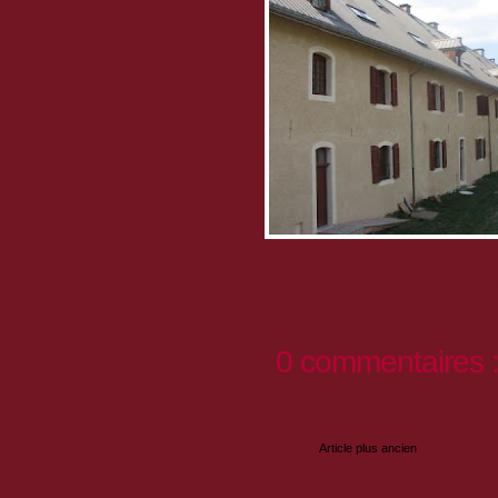
S
statut
d'artisan, artiste
, auto-entre
Ouverture à l'année souhaitée.
0 commentaires 
Enregistrer un commentaire
Article plus ancien