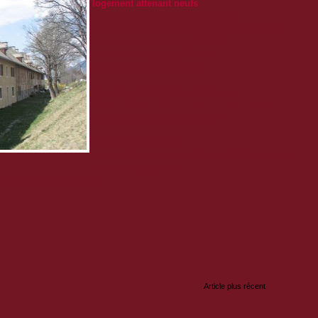
logement attenant neufs
.
Local professionnel (50 m²) à usage
d’atelier/boutique/artisan ou prof. libérale avec
logement neuf attenant (102 m²).
Loyer mensuel global = 810 €.
Disponible immédiatement.
Renseignements et candidatures :
Tél. 04 92 45 18 34
-
mairie.montdauphin@wanadoo.fr
Conditions requises :
L'activité ne doit
pas
nécessiter l'utilisation de
machines bruyantes
,
preneur
(etc.) obligatoire,
:
Article plus récent