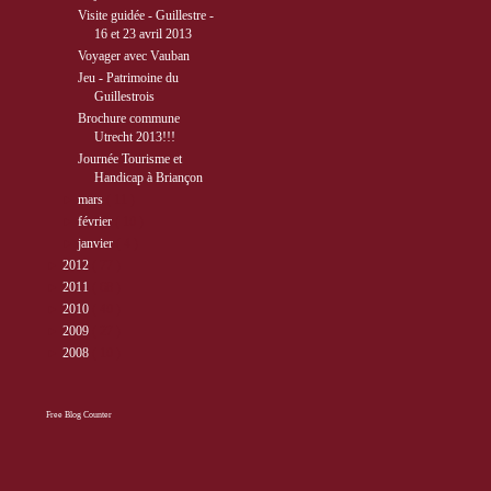
Visite guidée - Guillestre -
16 et 23 avril 2013
Voyager avec Vauban
Jeu - Patrimoine du
Guillestrois
Brochure commune
Utrecht 2013!!!
Journée Tourisme et
Handicap à Briançon
►
mars
( 11 )
►
février
( 10 )
►
janvier
( 4 )
►
2012
( 77 )
►
2011
( 68 )
►
2010
( 40 )
►
2009
( 27 )
►
2008
( 10 )
Free Blog Counter