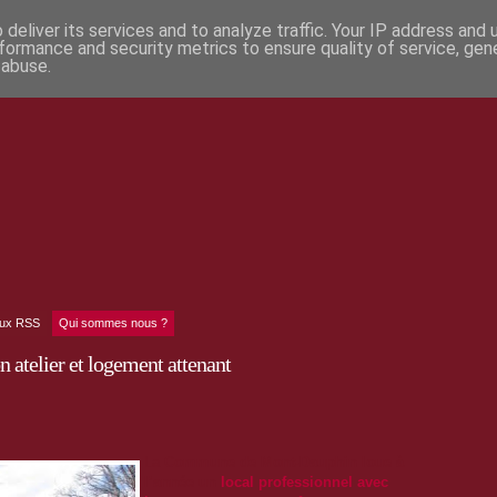
deliver its services and to analyze traffic. Your IP address and
formance and security metrics to ensure quality of service, ge
 abuse.
lux RSS
Qui sommes nous ?
 atelier et logement attenant
La
Commune de Mont-Dauphin loue à
l’année un
local professionnel avec