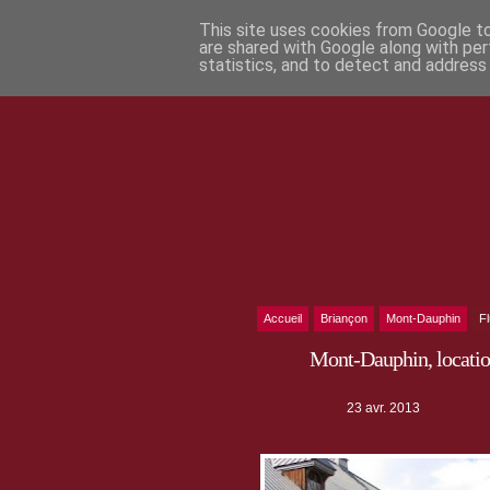
This site uses cookies from Google to 
are shared with Google along with per
statistics, and to detect and address
Accueil
Briançon
Mont-Dauphin
F
Mont-Dauphin, location
23 avr. 2013