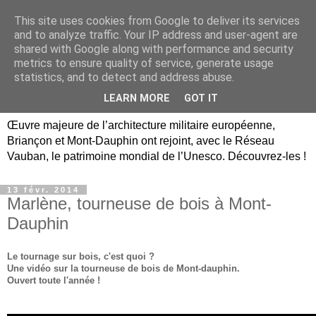
This site uses cookies from Google to deliver its services
Briançon, Mont-Dauphin,
and to analyze traffic. Your IP address and user-agent are
shared with Google along with performance and security
Vauban Unesco Hautes-
metrics to ensure quality of service, generate usage
statistics, and to detect and address abuse.
Alpes
LEARN MORE
GOT IT
Œuvre majeure de l’architecture militaire européenne,
Briançon et Mont-Dauphin ont rejoint, avec le Réseau
Vauban, le patrimoine mondial de l’Unesco. Découvrez-les !
13 févr. 2014
Marlène, tourneuse de bois à Mont-
Dauphin
Le tournage sur bois, c'est quoi ?
Une vidéo sur la tourneuse de bois de Mont-dauphin.
Ouvert toute l'année !