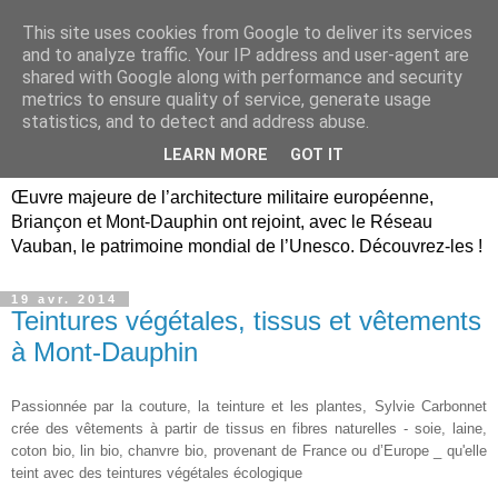
This site uses cookies from Google to deliver its services
Briançon, Mont-Dauphin,
and to analyze traffic. Your IP address and user-agent are
shared with Google along with performance and security
Vauban Unesco Hautes-
metrics to ensure quality of service, generate usage
statistics, and to detect and address abuse.
Alpes
LEARN MORE
GOT IT
Œuvre majeure de l’architecture militaire européenne,
Briançon et Mont-Dauphin ont rejoint, avec le Réseau
Vauban, le patrimoine mondial de l’Unesco. Découvrez-les !
19 avr. 2014
Teintures végétales, tissus et vêtements
à Mont-Dauphin
Passionnée par la couture, la teinture et les plantes, Sylvie Carbonnet
crée des
vêtements à partir de tissus en fibres naturelles - soie, laine,
coton bio, lin bio, chanvre bio, provenant de France ou d’Europe _ qu'elle
teint avec des teintures végétales écologique