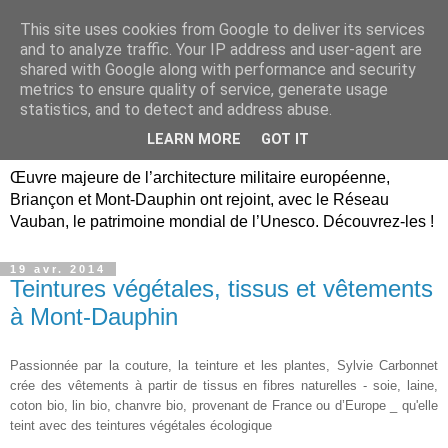
This site uses cookies from Google to deliver its services
Briançon, Mont-Dauphin,
and to analyze traffic. Your IP address and user-agent are
shared with Google along with performance and security
Vauban Unesco Hautes-
metrics to ensure quality of service, generate usage
statistics, and to detect and address abuse.
Alpes
LEARN MORE
GOT IT
Œuvre majeure de l’architecture militaire européenne,
Briançon et Mont-Dauphin ont rejoint, avec le Réseau
Vauban, le patrimoine mondial de l’Unesco. Découvrez-les !
19 avr. 2014
Teintures végétales, tissus et vêtements
à Mont-Dauphin
Passionnée par la couture, la teinture et les plantes, Sylvie Carbonnet
crée des
vêtements à partir de tissus en fibres naturelles - soie, laine,
coton bio, lin bio, chanvre bio, provenant de France ou d’Europe _ qu'elle
teint avec des teintures végétales écologique