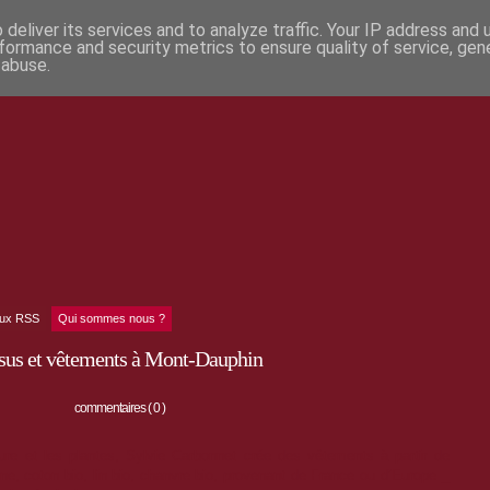
deliver its services and to analyze traffic. Your IP address and
formance and security metrics to ensure quality of service, ge
 abuse.
lux RSS
Qui sommes nous ?
issus et vêtements à Mont-Dauphin
commentaires ( 0 )
ture et les plantes, Sylvie Carbonnet crée des
vêtements à partir de
laine, coton bio, lin bio, chanvre bio, provenant de France ou d’Europe _