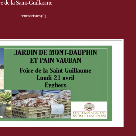
e de la Saint-Guillaume
commentaires ( 0 )
ril, à Eygliers
érivés du jardin de Mont-Dauphin