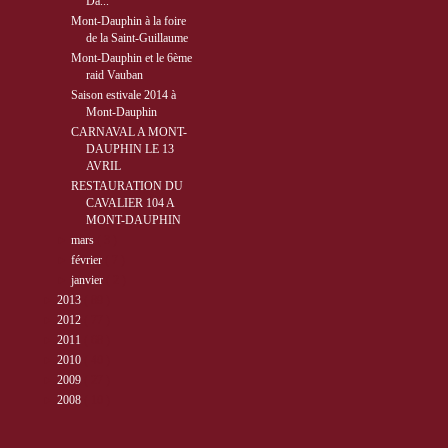
Da...
Mont-Dauphin à la foire
de la Saint-Guillaume
Mont-Dauphin et le 6ème
raid Vauban
Saison estivale 2014 à
Mont-Dauphin
CARNAVAL A MONT-
DAUPHIN LE 13
AVRIL
RESTAURATION DU
CAVALIER 104 A
MONT-DAUPHIN
►
mars
( 3 )
►
février
( 7 )
►
janvier
( 2 )
►
2013
( 89 )
►
2012
( 77 )
►
2011
( 68 )
►
2010
( 40 )
►
2009
( 27 )
►
2008
( 10 )