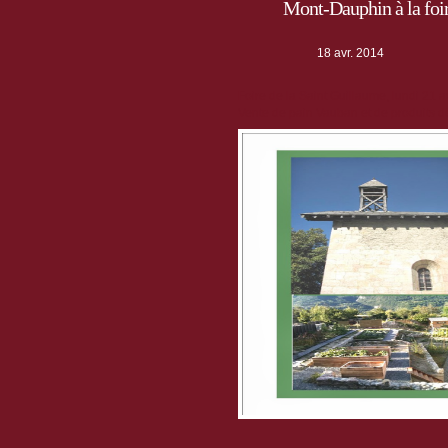
Mont-Dauphin à la foir
18 avr. 2014
Foire de la Saint Guillaume, lundi 21 av
Vente de pain Vauban et de produits d