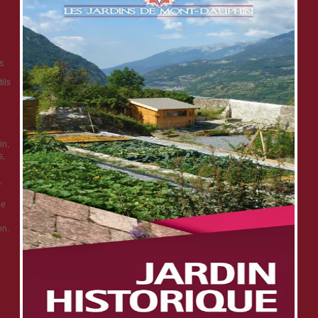
s
ils
in,
s,
,
ge
on.