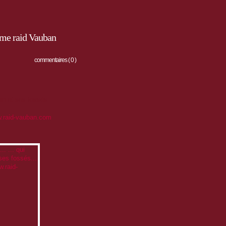
ème raid Vauban
commentaires ( 0 )
in et ses fossés...
.raid-vauban.com