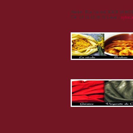
qu'elle teint avec des teintures vég
Atelier : Rue Catinat, 05600 MON
Tél : 07 81 43 59 70 E-mail :
sylvic