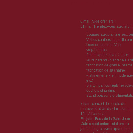
Programme prévisionnel
8 mai : Vide greniers ;
31 mai : Rendez-vous aux jardin
Bourses aux plants et aux out
Visites contées au jardin par
l’association des Voix
vagabondes
Ateliers pour les enfants et
leurs parents (planter au jard
fabrication de gites à insecte
fabrication de sa chaîne
« alimenterre » en modelage
etc.)
Smitomga : conseils recycla
déchets et jardins
Stand boissons et alimentati
7 juin : concert de l'école de
musique et d’art du Guillestrois,
19h, à l’arsenal
Fin juin : Feux de la Saint Jean
Juin à septembre : ateliers au
jardin : engrais verts (purin ortie,