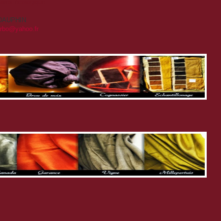
étales écologique
T-DAUPHIN
arbo@yahoo.fr