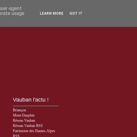
 user-agent
nerate usage
LEARN MORE
GOT IT
Vauban l'actu !
Briançon
Mont-Dauphin
Réseau Vauban
Réseau Vauban RSS
Patrimoine des Hautes-Alpes
RSS