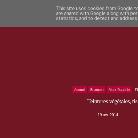
This site uses cookies from Google to 
are shared with Google along with per
statistics, and to detect and address
Accueil
Briançon
Mont-Dauphin
F
Teintures végétales, t
19 avr. 2014
Passionnée par la couture, la tein
tissus en fibres naturelles - soie, 