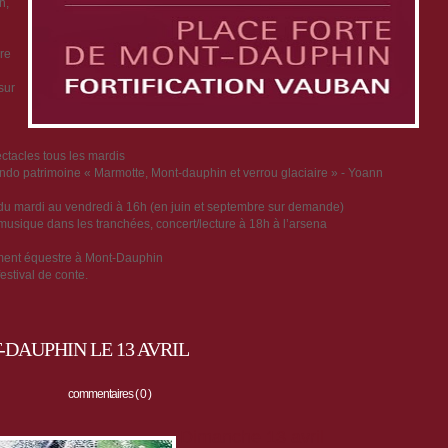
n,
re
sur
tacles tous les mardis
, rando patrimoine « Marmotte, Mont-dauphin et verrou glaciaire » - Yoann
in, du mardi au vendredi à 16h (en juin et septembre sur demande)
 musique dans les tranchées, concert/lecture à 18h à l’arsena
ment équestre à Mont-Dauphin
estival de conte.
DAUPHIN LE 13 AVRIL
commentaires ( 0 )
Dimanche 13 avril