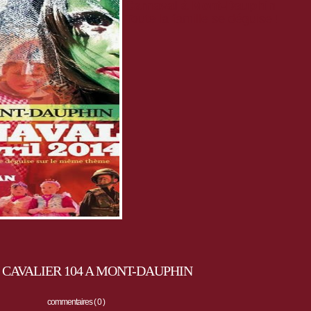
Carnaval à Mont-Dauphin
Toute la famille se déguise !
CAVALIER 104 A MONT-DAUPHIN
commentaires ( 0 )