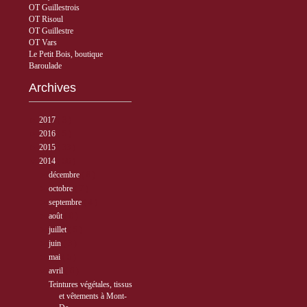
OT Guillestrois
OT Risoul
OT Guillestre
OT Vars
Le Petit Bois, boutique
Baroulade
Archives
►
2017
( 3 )
►
2016
( 5 )
►
2015
( 33 )
▼
2014
( 56 )
►
décembre
( 8 )
►
octobre
( 7 )
►
septembre
( 4 )
►
août
( 6 )
►
juillet
( 5 )
►
juin
( 3 )
►
mai
( 5 )
▼
avril
( 6 )
Teintures végétales, tissus
et vêtements à Mont-