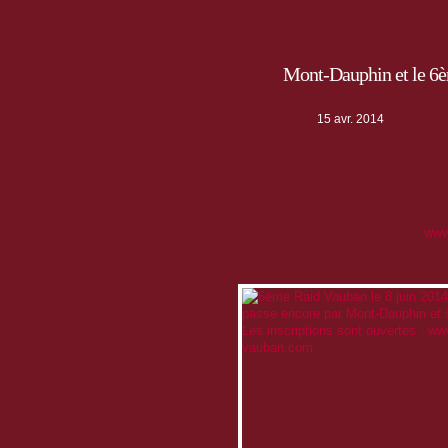
Mont-Dauphin et le 6
15 avr. 2014
6ème Raid Vauban le 8 juin 2014...
... qui passe encore par Mont-Dauph
Les inscriptions sont ouvertes :
www