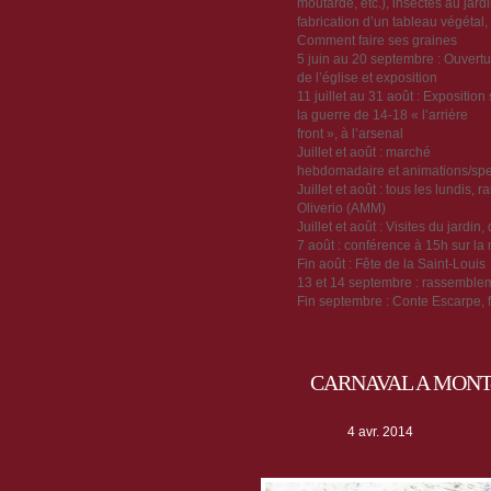
moutarde, etc.), insectes au jardi
fabrication d’un tableau végétal,
Comment faire ses graines
5 juin au 20 septembre : Ouvertu
de l’église et exposition
11 juillet au 31 août : Exposition 
la guerre de 14-18 « l’arrière
front », à l’arsenal
Juillet et août : marché
hebdomadaire et animations/spec
Juillet et août : tous les lundis
Oliverio (AMM)
Juillet et août : Visites du jard
7 août : conférence à 15h sur la
Fin août : Fête de la Saint-Louis
13 et 14 septembre : rassemble
Fin septembre : Conte Escarpe, f
CARNAVAL A MONT-
4 avr. 2014