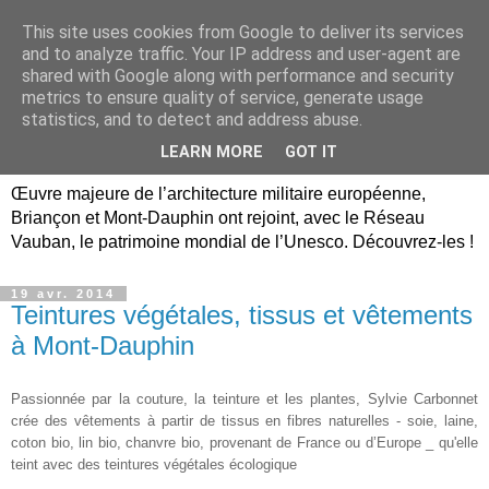
This site uses cookies from Google to deliver its services
Briançon, Mont-Dauphin,
and to analyze traffic. Your IP address and user-agent are
shared with Google along with performance and security
Vauban Unesco Hautes-
metrics to ensure quality of service, generate usage
statistics, and to detect and address abuse.
Alpes
LEARN MORE
GOT IT
Œuvre majeure de l’architecture militaire européenne,
Briançon et Mont-Dauphin ont rejoint, avec le Réseau
Vauban, le patrimoine mondial de l’Unesco. Découvrez-les !
19 avr. 2014
Teintures végétales, tissus et vêtements
à Mont-Dauphin
Passionnée par la couture, la teinture et les plantes, Sylvie Carbonnet
crée des
vêtements à partir de tissus en fibres naturelles - soie, laine,
coton bio, lin bio, chanvre bio, provenant de France ou d’Europe _ qu'elle
teint avec des teintures végétales écologique