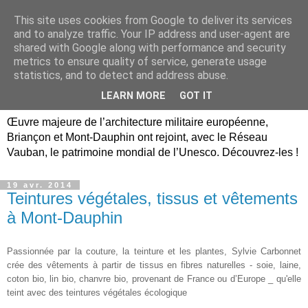
This site uses cookies from Google to deliver its services
Briançon, Mont-Dauphin,
and to analyze traffic. Your IP address and user-agent are
shared with Google along with performance and security
Vauban Unesco Hautes-
metrics to ensure quality of service, generate usage
statistics, and to detect and address abuse.
Alpes
LEARN MORE
GOT IT
Œuvre majeure de l’architecture militaire européenne,
Briançon et Mont-Dauphin ont rejoint, avec le Réseau
Vauban, le patrimoine mondial de l’Unesco. Découvrez-les !
19 avr. 2014
Teintures végétales, tissus et vêtements
à Mont-Dauphin
Passionnée par la couture, la teinture et les plantes, Sylvie Carbonnet
crée des
vêtements à partir de tissus en fibres naturelles - soie, laine,
coton bio, lin bio, chanvre bio, provenant de France ou d’Europe _ qu'elle
teint avec des teintures végétales écologique