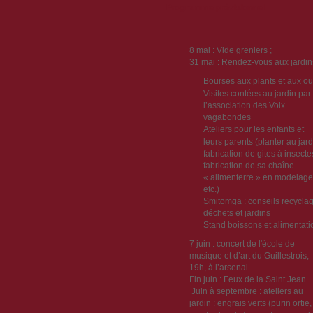
Programme prévisionnel
8 mai : Vide greniers ;
31 mai : Rendez-vous aux jardin
Bourses aux plants et aux out
Visites contées au jardin par
l’association des Voix
vagabondes
Ateliers pour les enfants et
leurs parents (planter au jard
fabrication de gites à insecte
fabrication de sa chaîne
« alimenterre » en modelage
etc.)
Smitomga : conseils recycla
déchets et jardins
Stand boissons et alimentati
7 juin : concert de l'école de
musique et d’art du Guillestrois,
19h, à l’arsenal
Fin juin : Feux de la Saint Jean
Juin à septembre : ateliers au
jardin : engrais verts (purin ortie,