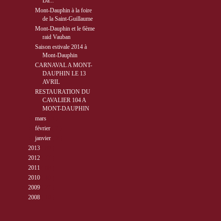
Da...
Mont-Dauphin à la foire
de la Saint-Guillaume
Mont-Dauphin et le 6ème
raid Vauban
Saison estivale 2014 à
Mont-Dauphin
CARNAVAL A MONT-
DAUPHIN LE 13
AVRIL
RESTAURATION DU
CAVALIER 104 A
MONT-DAUPHIN
►
mars
( 3 )
►
février
( 7 )
►
janvier
( 2 )
►
2013
( 89 )
►
2012
( 77 )
►
2011
( 68 )
►
2010
( 40 )
►
2009
( 27 )
►
2008
( 10 )