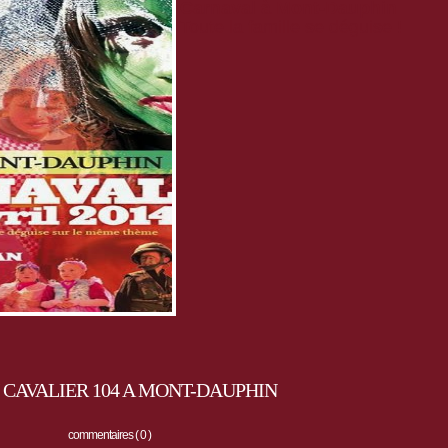
Carnaval à Mont-Dauphin
Toute la famille se déguise !
CAVALIER 104 A MONT-DAUPHIN
commentaires ( 0 )