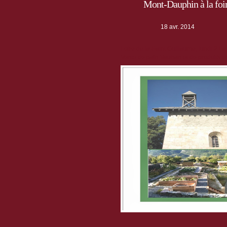
Mont-Dauphin à la foir
18 avr. 2014
Foire de la Saint Guillaume, lundi 21 av
Vente de pain Vauban et de produits d