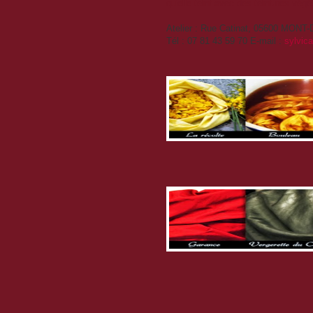
qu'elle teint avec des teintures vég
Atelier : Rue Catinat, 05600 MON
Tél : 07 81 43 59 70 E-mail :
sylvic