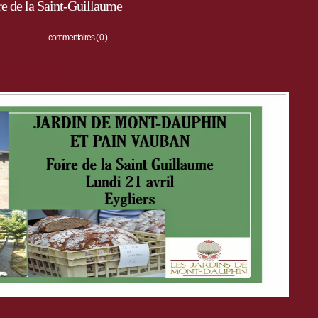
e de la Saint-Guillaume
commentaires ( 0 )
ril, à Eygliers
érivés du jardin de Mont-Dauphin