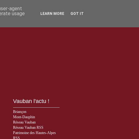
 user-agent
nerate usage
LEARN MORE
GOT IT
Vauban l'actu !
Briançon
Mont-Dauphin
Réseau Vauban
Réseau Vauban RSS
Patrimoine des Hautes-Alpes
RSS