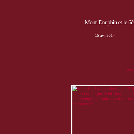
Mont-Dauphin et le 6
15 avr. 2014
6ème Raid Vauban le 8 juin 2014...
... qui passe encore par Mont-Dauph
Les inscriptions sont ouvertes :
www