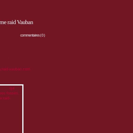
ème raid Vauban
commentaires ( 0 )
in et ses fossés...
.raid-vauban.com