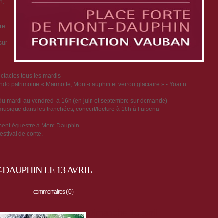
n,
re
sur
tacles tous les mardis
, rando patrimoine « Marmotte, Mont-dauphin et verrou glaciaire » - Yoann
in, du mardi au vendredi à 16h (en juin et septembre sur demande)
 musique dans les tranchées, concert/lecture à 18h à l’arsena
ment équestre à Mont-Dauphin
estival de conte.
DAUPHIN LE 13 AVRIL
commentaires ( 0 )
Dimanche 13 avril