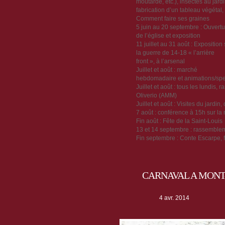
moutarde, etc.), insectes au jardi
fabrication d’un tableau végétal,
Comment faire ses graines
5 juin au 20 septembre : Ouvertu
de l’église et exposition
11 juillet au 31 août : Exposition 
la guerre de 14-18 « l’arrière
front », à l’arsenal
Juillet et août : marché
hebdomadaire et animations/spec
Juillet et août : tous les lundis
Oliverio (AMM)
Juillet et août : Visites du jard
7 août : conférence à 15h sur la
Fin août : Fête de la Saint-Louis
13 et 14 septembre : rassemble
Fin septembre : Conte Escarpe, f
CARNAVAL A MONT-
4 avr. 2014