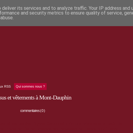
deliver its services and to analyze traffic. Your IP address and
formance and security metrics to ensure quality of service, ge
 abuse.
lux RSS
Qui sommes nous ?
issus et vêtements à Mont-Dauphin
commentaires ( 0 )
ture et les plantes, Sylvie Carbonnet crée des
vêtements à partir de
laine, coton bio, lin bio, chanvre bio, provenant de France ou d’Europe _