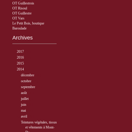
OT Guillestrois
OT Risoul
OT Guillestre
OT Vars
Le Petit Bois, boutique
Baroulade
Archives
►
2017
( 3 )
►
2016
( 5 )
►
2015
( 33 )
▼
2014
( 56 )
►
décembre
( 8 )
►
octobre
( 7 )
►
septembre
( 4 )
►
août
( 6 )
►
juillet
( 5 )
►
juin
( 3 )
►
mai
( 5 )
▼
avril
( 6 )
Teintures végétales, tissus
et vêtements à Mont-