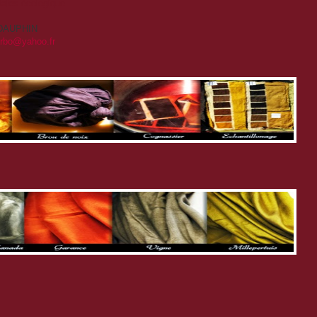
étales écologique
T-DAUPHIN
arbo@yahoo.fr