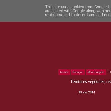
This site uses cookies from Google to 
are shared with Google along with per
statistics, and to detect and address
Accueil
Briançon
Mont-Dauphin
F
Teintures végétales, t
19 avr. 2014
Passionnée par la couture, la tein
tissus en fibres naturelles - soie, 