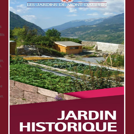
s
ils
in,
s,
,
ge
on.