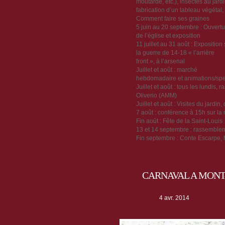
moutarde, etc.), insectes au jardi
fabrication d’un tableau végétal,
Comment faire ses graines
5 juin au 20 septembre : Ouvertu
de l’église et exposition
11 juillet au 31 août : Exposition 
la guerre de 14-18 « l’arrière
front », à l’arsenal
Juillet et août : marché
hebdomadaire et animations/spec
Juillet et août : tous les lundis
Oliverio (AMM)
Juillet et août : Visites du jard
7 août : conférence à 15h sur la
Fin août : Fête de la Saint-Louis
13 et 14 septembre : rassemble
Fin septembre : Conte Escarpe, f
CARNAVAL A MONT-
4 avr. 2014