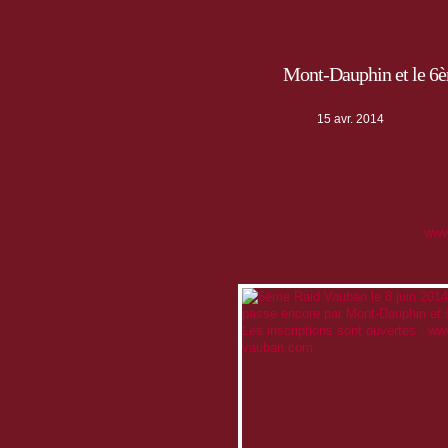
Mont-Dauphin et le 6
15 avr. 2014
6ème Raid Vauban le 8 juin 2014...
... qui passe encore par Mont-Dauph
Les inscriptions sont ouvertes :
www