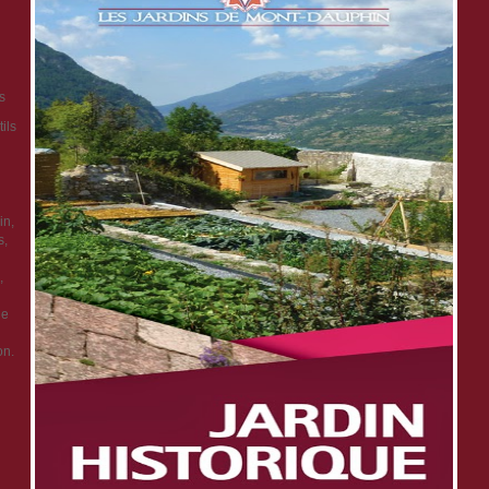
s
ils
in,
s,
,
ge
on.