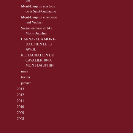
Da...
Mont-Dauphin à la foire
de la Saint-Guillaume
Mont-Dauphin et le 6ème
raid Vauban
Saison estivale 2014 à
Mont-Dauphin
CARNAVAL A MONT-
DAUPHIN LE 13
AVRIL
RESTAURATION DU
CAVALIER 104 A
MONT-DAUPHIN
►
mars
( 3 )
►
février
( 7 )
►
janvier
( 2 )
►
2013
( 89 )
►
2012
( 77 )
►
2011
( 68 )
►
2010
( 40 )
►
2009
( 27 )
►
2008
( 10 )