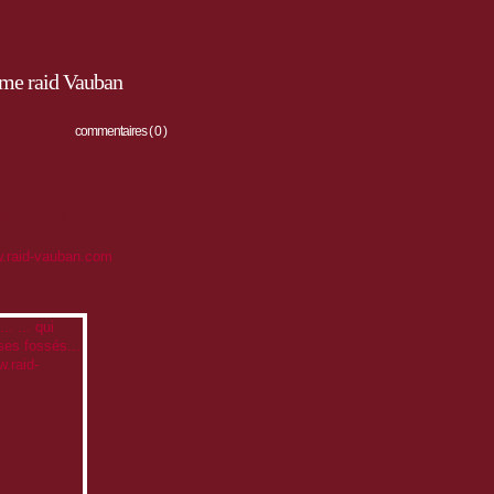
ème raid Vauban
commentaires ( 0 )
in et ses fossés...
.raid-vauban.com