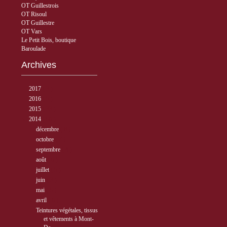
OT Guillestrois
OT Risoul
OT Guillestre
OT Vars
Le Petit Bois, boutique
Baroulade
Archives
►
2017
( 3 )
►
2016
( 5 )
►
2015
( 33 )
▼
2014
( 56 )
►
décembre
( 8 )
►
octobre
( 7 )
►
septembre
( 4 )
►
août
( 6 )
►
juillet
( 5 )
►
juin
( 3 )
►
mai
( 5 )
▼
avril
( 6 )
Teintures végétales, tissus
et vêtements à Mont-