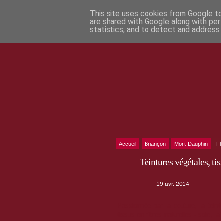
This site uses cookies from Google to 
are shared with Google along with per
statistics, and to detect and address
Accueil
Briançon
Mont-Dauphin
F
Teintures végétales, t
19 avr. 2014
Passionnée par la couture, la tein
tissus en fibres naturelles - soie, 