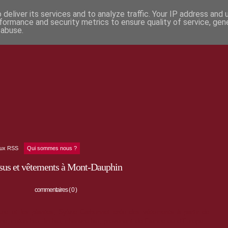
deliver its services and to analyze traffic. Your IP address and
formance and security metrics to ensure quality of service, ge
 abuse.
lux RSS
Qui sommes nous ?
issus et vêtements à Mont-Dauphin
commentaires ( 0 )
ture et les plantes, Sylvie Carbonnet crée des
vêtements à partir de
laine, coton bio, lin bio, chanvre bio, provenant de France ou d’Europe _