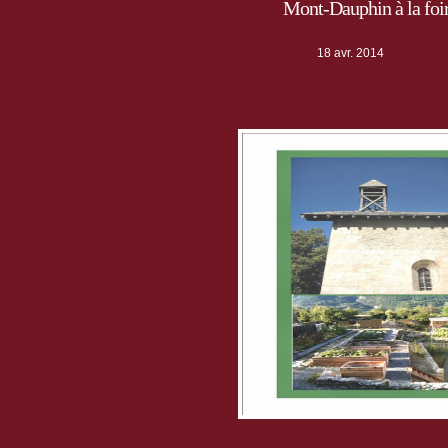
Mont-Dauphin à la foir
18 avr. 2014
Foire de la Saint Guillaume, lundi 21 av
Vente de pain Vauban et de produits d