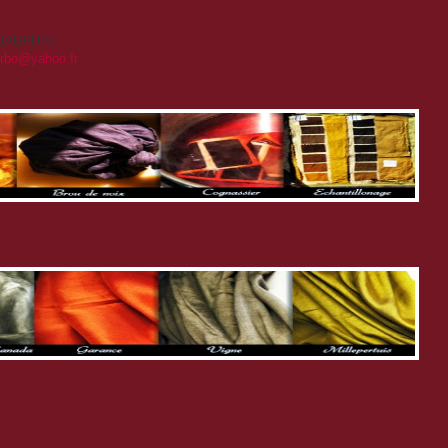
étales écologique
T-DAUPHIN
arbo@yahoo.fr