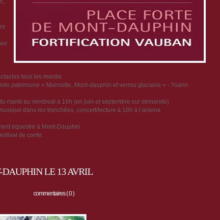
n,
re
sur
tacles tous les mardis
, rando patrimoine « Marmotte, Mont-dauphin et verrou glaciaire » - Yoann
in, du mardi au vendredi à 16h (en juin et septembre sur demande)
 musique dans les tranchées, concert/lecture à 18h à l’arsena
ment équestre à Mont-Dauphin
estival de conte.
DAUPHIN LE 13 AVRIL
commentaires ( 0 )
Dimanche 13 avril