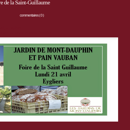
e de la Saint-Guillaume
commentaires ( 0 )
ril, à Eygliers
érivés du jardin de Mont-Dauphin