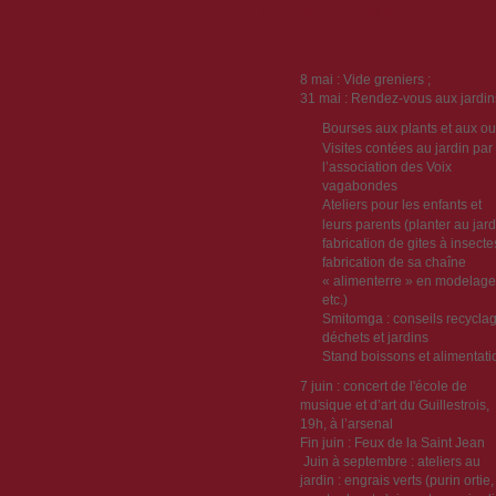
Programme prévisionnel
8 mai : Vide greniers ;
31 mai : Rendez-vous aux jardin
Bourses aux plants et aux out
Visites contées au jardin par
l’association des Voix
vagabondes
Ateliers pour les enfants et
leurs parents (planter au jard
fabrication de gites à insecte
fabrication de sa chaîne
« alimenterre » en modelage
etc.)
Smitomga : conseils recycla
déchets et jardins
Stand boissons et alimentati
7 juin : concert de l'école de
musique et d’art du Guillestrois,
19h, à l’arsenal
Fin juin : Feux de la Saint Jean
Juin à septembre : ateliers au
jardin : engrais verts (purin ortie,