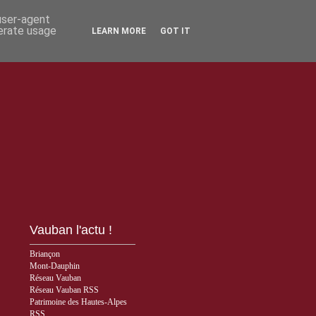
 user-agent
nerate usage
LEARN MORE
GOT IT
Vauban l'actu !
Briançon
Mont-Dauphin
Réseau Vauban
Réseau Vauban RSS
Patrimoine des Hautes-Alpes
RSS