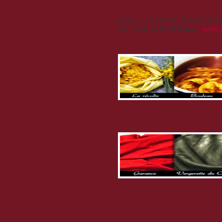
qu'elle teint avec des teintures vég
Atelier : Rue Catinat, 05600 MON
Tél : 07 81 43 59 70 E-mail :
sylvic