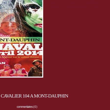
Carnaval à Mont-Dauphin
Toute la famille se déguise !
CAVALIER 104 A MONT-DAUPHIN
commentaires ( 0 )