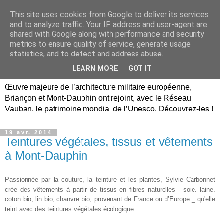
This site uses cookies from Google to deliver its services
Briançon, Mont-Dauphin,
and to analyze traffic. Your IP address and user-agent are
shared with Google along with performance and security
Vauban Unesco Hautes-
metrics to ensure quality of service, generate usage
statistics, and to detect and address abuse.
Alpes
LEARN MORE
GOT IT
Œuvre majeure de l’architecture militaire européenne,
Briançon et Mont-Dauphin ont rejoint, avec le Réseau
Vauban, le patrimoine mondial de l’Unesco. Découvrez-les !
19 avr. 2014
Teintures végétales, tissus et vêtements
à Mont-Dauphin
Passionnée par la couture, la teinture et les plantes, Sylvie Carbonnet
crée des
vêtements à partir de tissus en fibres naturelles - soie, laine,
coton bio, lin bio, chanvre bio, provenant de France ou d’Europe _ qu'elle
teint avec des teintures végétales écologique