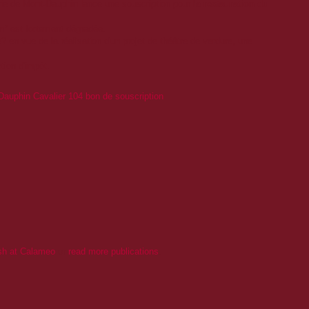
irie de Mont-Dauphin lance une souscription pour
la restauration du
0m² est fortement dégradée.
 en vue de la réalisation d'un projet de théâtre de verdure, une
ion d'impôt.
auphin Cavalier 104 bon de souscription
sh at Calameo
or
read more publications
.
: