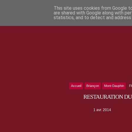
This site uses cookies from Google to 
are shared with Google along with per
statistics, and to detect and address
Accueil
Briançon
Mont-Dauphin
F
RESTAURATION DU 
1 avr. 2014
SOYONS ACTEUR DE LA SAUVEG