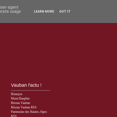
 user-agent
nerate usage
LEARN MORE
GOT IT
Vauban l'actu !
Briançon
Mont-Dauphin
Réseau Vauban
Réseau Vauban RSS
Patrimoine des Hautes-Alpes
RSS