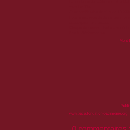
La fondation du patrimoine et la Ma
cavalier 104
.
Cette fortification de plus de 19 00
Pour la sauvegarde de ce patrimoine?
souscription est lancée.
Chaque don donne droit à une déduct
Bon à télécharger sur
Mont-D
Publi
www.paca.fondation-patrimoine.
org
0 commentaires 