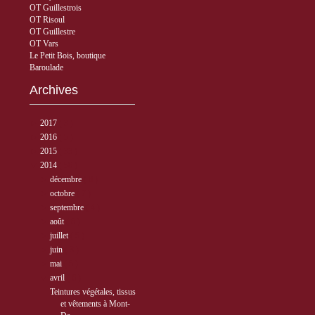
OT Guillestrois
OT Risoul
OT Guillestre
OT Vars
Le Petit Bois, boutique
Baroulade
Archives
►
2017
( 3 )
►
2016
( 5 )
►
2015
( 33 )
▼
2014
( 56 )
►
décembre
( 8 )
►
octobre
( 7 )
►
septembre
( 4 )
►
août
( 6 )
►
juillet
( 5 )
►
juin
( 3 )
►
mai
( 5 )
▼
avril
( 6 )
Teintures végétales, tissus
et vêtements à Mont-