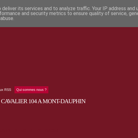
deliver its services and to analyze traffic. Your IP address and
formance and security metrics to ensure quality of service, ge
 abuse.
lux RSS
Qui sommes nous ?
CAVALIER 104 A MONT-DAUPHIN
ARDE DE NOTRE PATRIMOINE !