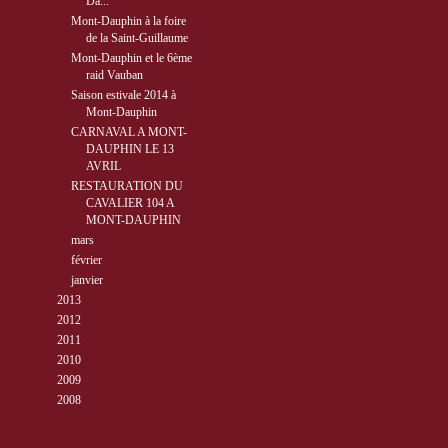
Da...
Mont-Dauphin à la foire
de la Saint-Guillaume
Mont-Dauphin et le 6ème
raid Vauban
Saison estivale 2014 à
Mont-Dauphin
CARNAVAL A MONT-
DAUPHIN LE 13
AVRIL
RESTAURATION DU
CAVALIER 104 A
MONT-DAUPHIN
►
mars
( 3 )
►
février
( 7 )
►
janvier
( 2 )
►
2013
( 89 )
►
2012
( 77 )
►
2011
( 68 )
►
2010
( 40 )
►
2009
( 27 )
►
2008
( 10 )