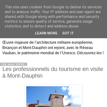
This site uses cookies from Google to deliver its services
Briançon, Mont-Dauphin,
and to analyze traffic. Your IP address and user-agent are
shared with Google along with performance and security
Vauban Unesco Hautes-
metrics to ensure quality of service, generate usage
statistics, and to detect and address abuse.
Alpes
LEARN MORE
GOT IT
Œuvre majeure de l’architecture militaire européenne,
Briançon et Mont-Dauphin ont rejoint, avec le Réseau
Vauban, le patrimoine mondial de l’Unesco. Découvrez-les !
14 mai 2014
Les professionnels du tourisme en visite
à Mont-Dauphin