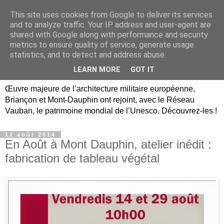
This site uses cookies from Google to deliver its services
Briançon, Mont-Dauphin,
and to analyze traffic. Your IP address and user-agent are
shared with Google along with performance and security
Vauban Unesco Hautes-
metrics to ensure quality of service, generate usage
statistics, and to detect and address abuse.
Alpes
LEARN MORE
GOT IT
Œuvre majeure de l’architecture militaire européenne,
Briançon et Mont-Dauphin ont rejoint, avec le Réseau
Vauban, le patrimoine mondial de l’Unesco. Découvrez-les !
12 août 2014
En Août à Mont Dauphin, atelier inédit :
fabrication de tableau végétal