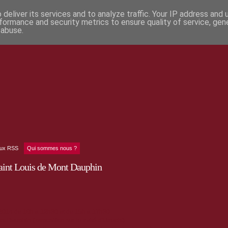
deliver its services and to analyze traffic. Your IP address and
formance and security metrics to ensure quality of service, ge
 abuse.
lux RSS
Qui sommes nous ?
Saint Louis de Mont Dauphin
014 de 10h à 12h30 et de 15h à 17h30
t Dauphin ( exposition sur le traité d'Utrecht)