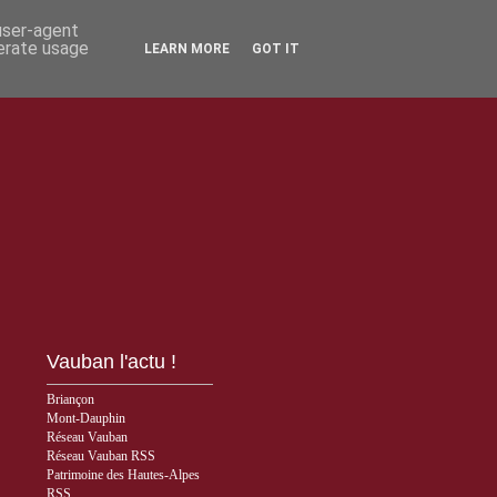
 user-agent
nerate usage
LEARN MORE
GOT IT
Vauban l'actu !
Briançon
Mont-Dauphin
Réseau Vauban
Réseau Vauban RSS
Patrimoine des Hautes-Alpes
RSS