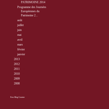
PATRIMOINE 2014
Programme des Journées
Européennes du
Patrimoine 2...
►
août
( 6 )
►
juillet
( 5 )
►
juin
( 3 )
►
mai
( 5 )
►
avril
( 6 )
►
mars
( 3 )
►
février
( 7 )
►
janvier
( 2 )
►
2013
( 89 )
►
2012
( 77 )
►
2011
( 68 )
►
2010
( 40 )
►
2009
( 27 )
►
2008
( 10 )
Free Blog Counter