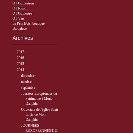
OT Guillestrois
OT Risoul
OT Guillestre
OT Vars
Le Petit Bois, boutique
Baroulade
Archives
►
2017
( 3 )
►
2016
( 5 )
►
2015
( 33 )
▼
2014
( 56 )
►
décembre
( 8 )
►
octobre
( 7 )
▼
septembre
( 4 )
Journées Européennes du
Patrimoine à Mont-
Dauphin
Ouverture de l'église Saint
Louis de Mont
Dauphin
JOURNEES
EUROPEENNES DU