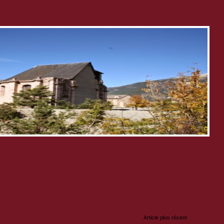
e pour une visite commentée avec les étudiants en Histoire de l'université
té unesco
:
Article plus récent