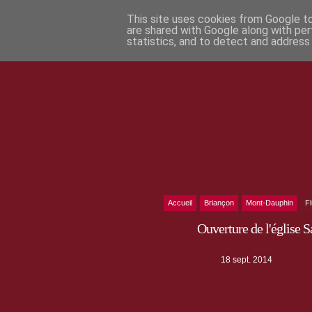
This site uses cookies from Google to 
are shared with Google along with per
statistics, and to detect and address
Accueil
Briançon
Mont-Dauphin
F
Ouverture de l'église 
18 sept. 2014
Samedi 20 et dimanche 21 septembre2
ouverture de l'église Saint Louis de Mon