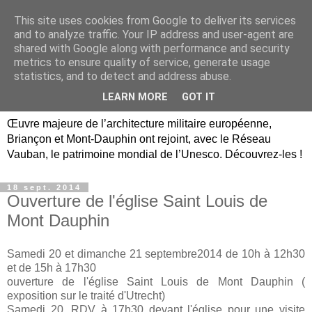
This site uses cookies from Google to deliver its services
Briançon, Mont-Dauphin,
and to analyze traffic. Your IP address and user-agent are
shared with Google along with performance and security
Vauban Unesco Hautes-
metrics to ensure quality of service, generate usage
statistics, and to detect and address abuse.
Alpes
LEARN MORE
GOT IT
Œuvre majeure de l’architecture militaire européenne,
Briançon et Mont-Dauphin ont rejoint, avec le Réseau
Vauban, le patrimoine mondial de l’Unesco. Découvrez-les !
18 sept. 2014
Ouverture de l'église Saint Louis de
Mont Dauphin
Samedi 20 et dimanche 21 septembre2014 de 10h à 12h30
et de 15h à 17h30
ouverture de l'église Saint Louis de Mont Dauphin (
exposition sur le traité d'Utrecht)
Samedi 20, RDV à 17h30 devant l'église pour une visite