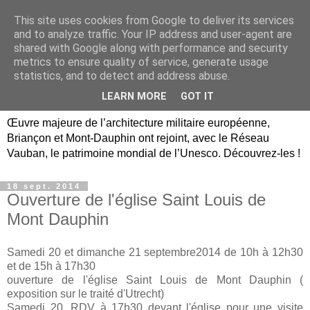
This site uses cookies from Google to deliver its services
Briançon, Mont-Dauphin,
and to analyze traffic. Your IP address and user-agent are
shared with Google along with performance and security
Vauban Unesco Hautes-
metrics to ensure quality of service, generate usage
statistics, and to detect and address abuse.
Alpes
LEARN MORE
GOT IT
Œuvre majeure de l’architecture militaire européenne,
Briançon et Mont-Dauphin ont rejoint, avec le Réseau
Vauban, le patrimoine mondial de l’Unesco. Découvrez-les !
18 sept. 2014
Ouverture de l'église Saint Louis de
Mont Dauphin
Samedi 20 et dimanche 21 septembre2014 de 10h à 12h30
et de 15h à 17h30
ouverture de l'église Saint Louis de Mont Dauphin (
exposition sur le traité d'Utrecht)
Samedi 20, RDV à 17h30 devant l'église pour une visite