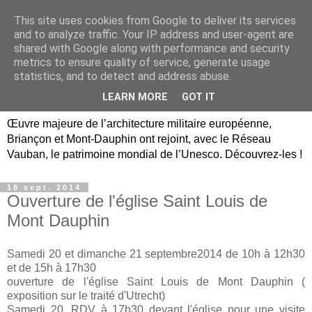
This site uses cookies from Google to deliver its services
Briançon, Mont-Dauphin,
and to analyze traffic. Your IP address and user-agent are
shared with Google along with performance and security
Vauban Unesco Hautes-
metrics to ensure quality of service, generate usage
statistics, and to detect and address abuse.
Alpes
LEARN MORE
GOT IT
Œuvre majeure de l’architecture militaire européenne,
Briançon et Mont-Dauphin ont rejoint, avec le Réseau
Vauban, le patrimoine mondial de l’Unesco. Découvrez-les !
18 sept. 2014
Ouverture de l'église Saint Louis de
Mont Dauphin
Samedi 20 et dimanche 21 septembre2014 de 10h à 12h30
et de 15h à 17h30
ouverture de l'église Saint Louis de Mont Dauphin (
exposition sur le traité d'Utrecht)
Samedi 20, RDV à 17h30 devant l'église pour une visite