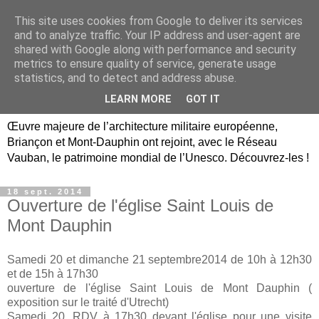
This site uses cookies from Google to deliver its services
Briançon, Mont-Dauphin,
and to analyze traffic. Your IP address and user-agent are
shared with Google along with performance and security
Vauban Unesco Hautes-
metrics to ensure quality of service, generate usage
statistics, and to detect and address abuse.
Alpes
LEARN MORE
GOT IT
Œuvre majeure de l’architecture militaire européenne,
Briançon et Mont-Dauphin ont rejoint, avec le Réseau
Vauban, le patrimoine mondial de l’Unesco. Découvrez-les !
18 sept. 2014
Ouverture de l'église Saint Louis de
Mont Dauphin
Samedi 20 et dimanche 21 septembre2014 de 10h à 12h30
et de 15h à 17h30
ouverture de l'église Saint Louis de Mont Dauphin (
exposition sur le traité d'Utrecht)
Samedi 20, RDV à 17h30 devant l'église pour une visite