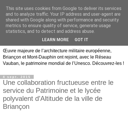
This site uses cookies from Google to deliver its services
Briançon, Mont-Dauphin,
and to analyze traffic. Your IP address and user-agent are
shared with Google along with performance and security
Vauban Unesco Hautes-
metrics to ensure quality of service, generate usage
statistics, and to detect and address abuse.
Alpes
LEARN MORE
GOT IT
Œuvre majeure de l’architecture militaire européenne,
Briançon et Mont-Dauphin ont rejoint, avec le Réseau
Vauban, le patrimoine mondial de l’Unesco. Découvrez-les !
4 sept. 2015
Une collaboration fructueuse entre le
service du Patrimoine et le lycée
polyvalent d’Altitude de la ville de
Briançon