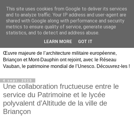
This site uses cookies from Google to deliver its services
Briançon, Mont-Dauphin,
and to analyze traffic. Your IP address and user-agent are
shared with Google along with performance and security
Vauban Unesco Hautes-
metrics to ensure quality of service, generate usage
statistics, and to detect and address abuse.
Alpes
LEARN MORE
GOT IT
Œuvre majeure de l’architecture militaire européenne,
Briançon et Mont-Dauphin ont rejoint, avec le Réseau
Vauban, le patrimoine mondial de l’Unesco. Découvrez-les !
4 sept. 2015
Une collaboration fructueuse entre le
service du Patrimoine et le lycée
polyvalent d’Altitude de la ville de
Briançon