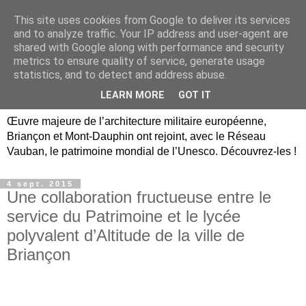
This site uses cookies from Google to deliver its services
Briançon, Mont-Dauphin,
and to analyze traffic. Your IP address and user-agent are
shared with Google along with performance and security
Vauban Unesco Hautes-
metrics to ensure quality of service, generate usage
statistics, and to detect and address abuse.
Alpes
LEARN MORE
GOT IT
Œuvre majeure de l’architecture militaire européenne,
Briançon et Mont-Dauphin ont rejoint, avec le Réseau
Vauban, le patrimoine mondial de l’Unesco. Découvrez-les !
4 sept. 2015
Une collaboration fructueuse entre le
service du Patrimoine et le lycée
polyvalent d’Altitude de la ville de
Briançon